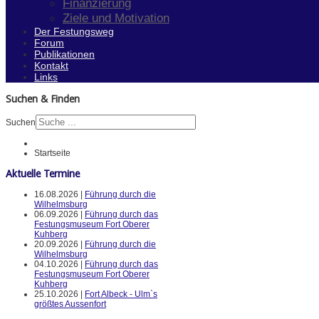
Finanzierung
Ziele und Motivation
Der Festungsweg
Forum
Publikationen
Kontakt
Links
Suchen & Finden
Suchen
Startseite
Aktuelle Termine
16.08.2026 |
Führung durch die
Wilhelmsburg
06.09.2026 |
Führung durch das
Festungsmuseum Fort Oberer
Kuhberg
20.09.2026 |
Führung durch die
Wilhelmsburg
04.10.2026 |
Führung durch das
Festungsmuseum Fort Oberer
Kuhberg
25.10.2026 |
Fort Albeck - Ulm`s
größtes Aussenfort