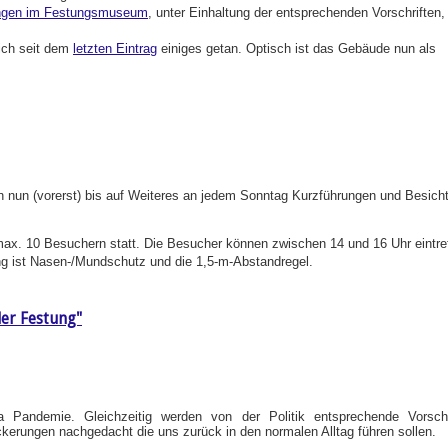
ngen im Festungsmuseum
, unter Einhaltung der entsprechenden Vorschriften,
sich seit dem
letzten Eintrag
einiges getan. Optisch ist das Gebäude nun als
n nun (vorerst) bis auf Weiteres an jedem Sonntag Kurzführungen und Besich
max. 10 Besuchern statt. Die Besucher können zwischen 14 und 16 Uhr eintr
ng ist Nasen-/Mundschutz und die 1,5-m-Abstandregel.
er Festung"
a Pandemie. Gleichzeitig werden von der Politik entsprechende Vorschr
ckerungen nachgedacht die uns zurück in den normalen Alltag führen sollen.