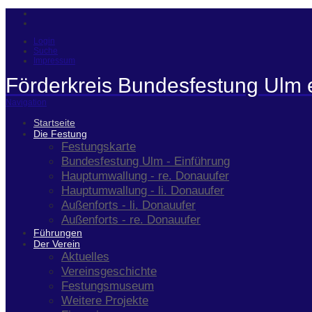
Login
Suche
Impressum
Förderkreis Bundesfestung Ulm 
Navigation
Startseite
Die Festung
Festungskarte
Bundesfestung Ulm - Einführung
Hauptumwallung - re. Donauufer
Hauptumwallung - li. Donauufer
Außenforts - li. Donauufer
Außenforts - re. Donauufer
Führungen
Der Verein
Aktuelles
Vereinsgeschichte
Festungsmuseum
Weitere Projekte