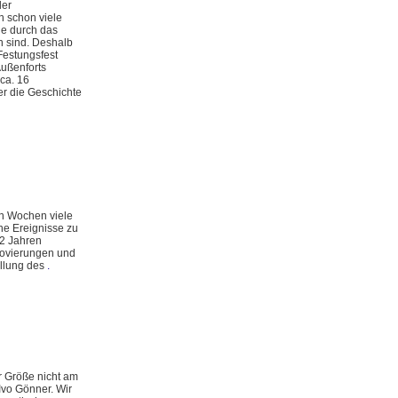
der
n schon viele
e durch das
n sind. Deshalb
Festungsfest
Außenforts
 ca. 16
r die Geschichte
en Wochen viele
ne Ereignisse zu
 2 Jahren
novierungen und
ellung des
.
r Größe nicht am
Ivo Gönner. Wir