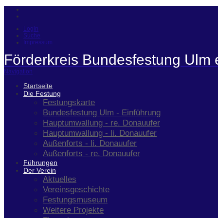
Login
Suche
Impressum
Förderkreis Bundesfestung Ulm 
Navigation
Startseite
Die Festung
Festungskarte
Bundesfestung Ulm - Einführung
Hauptumwallung - re. Donauufer
Hauptumwallung - li. Donauufer
Außenforts - li. Donauufer
Außenforts - re. Donauufer
Führungen
Der Verein
Aktuelles
Vereinsgeschichte
Festungsmuseum
Weitere Projekte