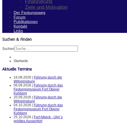
Finanzierung
Ziele und Motivation
Der Festungsweg
Forum
Publikationen
Kontakt
Links
Suchen & Finden
Suchen
Startseite
Aktuelle Termine
16.08.2026 |
Führung durch die
Wilhelmsburg
06.09.2026 |
Führung durch das
Festungsmuseum Fort Oberer
Kuhberg
20.09.2026 |
Führung durch die
Wilhelmsburg
04.10.2026 |
Führung durch das
Festungsmuseum Fort Oberer
Kuhberg
25.10.2026 |
Fort Albeck - Ulm`s
größtes Aussenfort