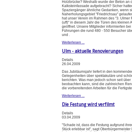
Holzbrücke? Weshalb wurde der Beton an 
Kalksteinfassade aufgebracht? Sicher hatte
Spaziergänger ähnliche Gedanken, wenn si
Naherholungsgebiet "Friedrichsau" gelaufe
hat unser Verein im Rahmen des "3. Ulmer 
(uff)" in diesem Jahr die Türen des kleinen 
geöffnet. Unsere Mitglieder informierten bei
Führungen die rund 480 - 550 Besucher übe
und
.
Weiterlesen ...
Ulm - aktuelle Renovierungen
Details
26.04.2009
Das Jubiläumsjahr liefert in den kommend
Gelegenheiten über spektakuläre und schö
berichten. Was man jedoch schon seit über
beobachten kann, sind die zahlreichen Re
die vorbereitenden Arbeiten für die Fertigst
Weiterlesen ...
Die Festung wird verfilmt
Details
03.04.2009
"Schade ist, dass die Festung aufgrund ihre
Stück erlebbar ist", sagt Oberbürgermeister 