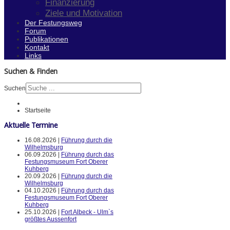
Finanzierung
Ziele und Motivation
Der Festungsweg
Forum
Publikationen
Kontakt
Links
Suchen & Finden
Suchen
Startseite
Aktuelle Termine
16.08.2026 |
Führung durch die
Wilhelmsburg
06.09.2026 |
Führung durch das
Festungsmuseum Fort Oberer
Kuhberg
20.09.2026 |
Führung durch die
Wilhelmsburg
04.10.2026 |
Führung durch das
Festungsmuseum Fort Oberer
Kuhberg
25.10.2026 |
Fort Albeck - Ulm`s
größtes Aussenfort