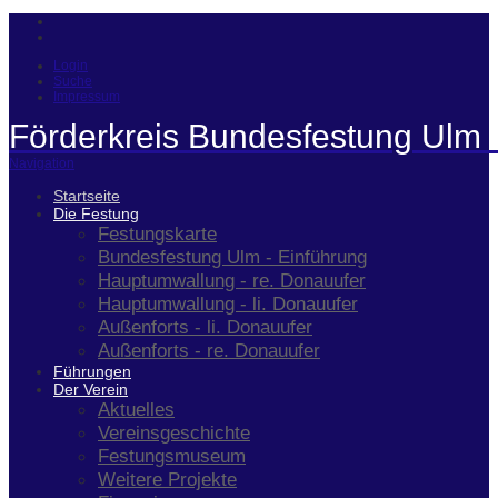
Login
Suche
Impressum
Förderkreis Bundesfestung Ulm 
Navigation
Startseite
Die Festung
Festungskarte
Bundesfestung Ulm - Einführung
Hauptumwallung - re. Donauufer
Hauptumwallung - li. Donauufer
Außenforts - li. Donauufer
Außenforts - re. Donauufer
Führungen
Der Verein
Aktuelles
Vereinsgeschichte
Festungsmuseum
Weitere Projekte