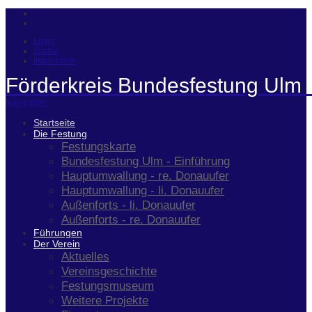
Login
Suche
Impressum
Förderkreis Bundesfestung Ulm 
Navigation
Startseite
Die Festung
Festungskarte
Bundesfestung Ulm - Einführung
Hauptumwallung - re. Donauufer
Hauptumwallung - li. Donauufer
Außenforts - li. Donauufer
Außenforts - re. Donauufer
Führungen
Der Verein
Aktuelles
Vereinsgeschichte
Festungsmuseum
Weitere Projekte