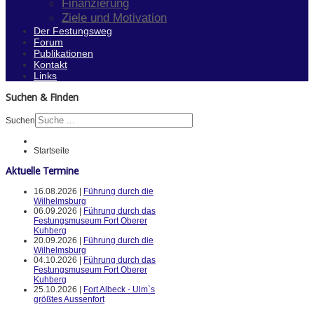
Finanzierung
Ziele und Motivation
Der Festungsweg
Forum
Publikationen
Kontakt
Links
Suchen & Finden
Suchen
Startseite
Aktuelle Termine
16.08.2026 |
Führung durch die
Wilhelmsburg
06.09.2026 |
Führung durch das
Festungsmuseum Fort Oberer
Kuhberg
20.09.2026 |
Führung durch die
Wilhelmsburg
04.10.2026 |
Führung durch das
Festungsmuseum Fort Oberer
Kuhberg
25.10.2026 |
Fort Albeck - Ulm`s
größtes Aussenfort