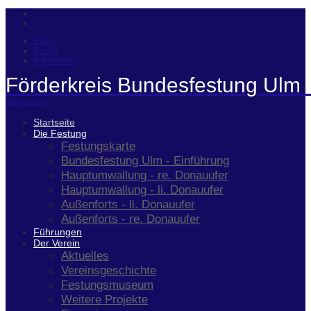
Login
Suche
Impressum
Förderkreis Bundesfestung Ulm 
Navigation
Startseite
Die Festung
Festungskarte
Bundesfestung Ulm - Einführung
Hauptumwallung - re. Donauufer
Hauptumwallung - li. Donauufer
Außenforts - li. Donauufer
Außenforts - re. Donauufer
Führungen
Der Verein
Aktuelles
Vereinsgeschichte
Festungsmuseum
Weitere Projekte