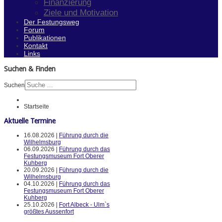
Finanzierung
Ziele und Motivation
Der Festungsweg
Forum
Publikationen
Kontakt
Links
Suchen & Finden
Suchen
Startseite
Aktuelle Termine
16.08.2026 |
Führung durch die
Wilhelmsburg
06.09.2026 |
Führung durch das
Festungsmuseum Fort Oberer
Kuhberg
20.09.2026 |
Führung durch die
Wilhelmsburg
04.10.2026 |
Führung durch das
Festungsmuseum Fort Oberer
Kuhberg
25.10.2026 |
Fort Albeck - Ulm`s
größtes Aussenfort