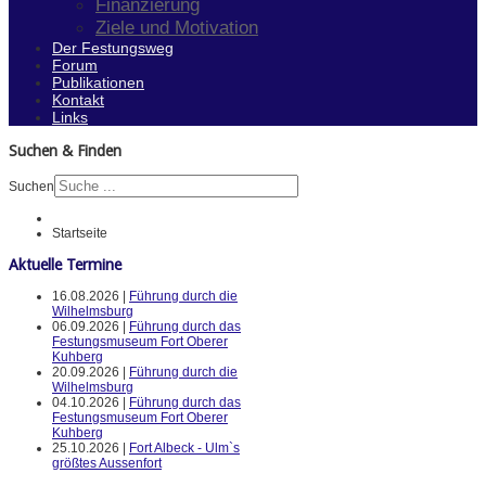
Finanzierung
Ziele und Motivation
Der Festungsweg
Forum
Publikationen
Kontakt
Links
Suchen & Finden
Suchen
Startseite
Aktuelle Termine
16.08.2026 |
Führung durch die
Wilhelmsburg
06.09.2026 |
Führung durch das
Festungsmuseum Fort Oberer
Kuhberg
20.09.2026 |
Führung durch die
Wilhelmsburg
04.10.2026 |
Führung durch das
Festungsmuseum Fort Oberer
Kuhberg
25.10.2026 |
Fort Albeck - Ulm`s
größtes Aussenfort