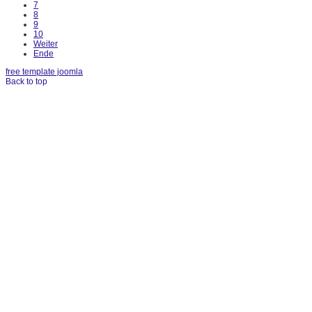
7
8
9
10
Weiter
Ende
free template joomla
Back to top