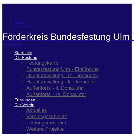
Login
Suche
Impressum
Förderkreis Bundesfestung Ulm 
Navigation
Startseite
Die Festung
Festungskarte
Bundesfestung Ulm - Einführung
Hauptumwallung - re. Donauufer
Hauptumwallung - li. Donauufer
Außenforts - li. Donauufer
Außenforts - re. Donauufer
Führungen
Der Verein
Aktuelles
Vereinsgeschichte
Festungsmuseum
Weitere Projekte