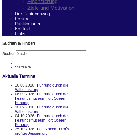
Finanzierung
Ziele und Motivation
Der Festungsweg
Forum
Publikationen
Kontakt
Links
Suchen & Finden
Suchen
Startseite
Aktuelle Termine
16.08.2026 |
Führung durch die
Wilhelmsburg
06.09.2026 |
Führung durch das
Festungsmuseum Fort Oberer
Kuhberg
20.09.2026 |
Führung durch die
Wilhelmsburg
04.10.2026 |
Führung durch das
Festungsmuseum Fort Oberer
Kuhberg
25.10.2026 |
Fort Albeck - Ulm`s
größtes Aussenfort