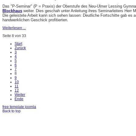
Das "P-Seminar" (P = Praxis) der Oberstufe des Neu-Ulmer Lessing Gymnas
Blockhaus
weiter. Dies geschah unter Anleitung ihres Seminarleiters Herr M
Die geleistete Arbeit kann sich sehen lassen: Deutliche Fortschitte gab es
handwerklichen Geschick profitierten.
Weiterlesen ...
Seite 8 von 33
Start
Zurück
3
4
5
6
7
8
9
10
11
12
Weiter
Ende
free template joomla
Back to top