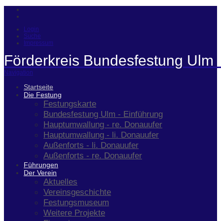
Login
Suche
Impressum
Förderkreis Bundesfestung Ulm 
Navigation
Startseite
Die Festung
Festungskarte
Bundesfestung Ulm - Einführung
Hauptumwallung - re. Donauufer
Hauptumwallung - li. Donauufer
Außenforts - li. Donauufer
Außenforts - re. Donauufer
Führungen
Der Verein
Aktuelles
Vereinsgeschichte
Festungsmuseum
Weitere Projekte