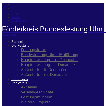
Login
Suche
Impressum
Förderkreis Bundesfestung Ulm 
Navigation
Startseite
Die Festung
Festungskarte
Bundesfestung Ulm - Einführung
Hauptumwallung - re. Donauufer
Hauptumwallung - li. Donauufer
Außenforts - li. Donauufer
Außenforts - re. Donauufer
Führungen
Der Verein
Aktuelles
Vereinsgeschichte
Festungsmuseum
Weitere Projekte