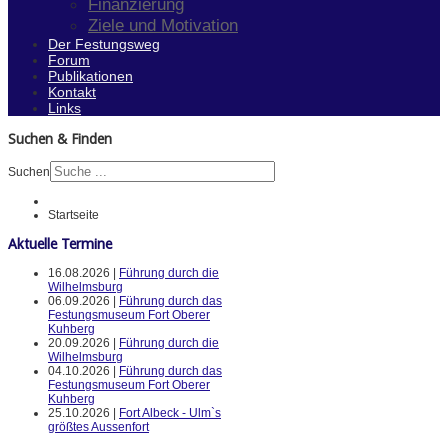
Finanzierung
Ziele und Motivation
Der Festungsweg
Forum
Publikationen
Kontakt
Links
Suchen & Finden
Suchen
Startseite
Aktuelle Termine
16.08.2026 |
Führung durch die
Wilhelmsburg
06.09.2026 |
Führung durch das
Festungsmuseum Fort Oberer
Kuhberg
20.09.2026 |
Führung durch die
Wilhelmsburg
04.10.2026 |
Führung durch das
Festungsmuseum Fort Oberer
Kuhberg
25.10.2026 |
Fort Albeck - Ulm`s
größtes Aussenfort