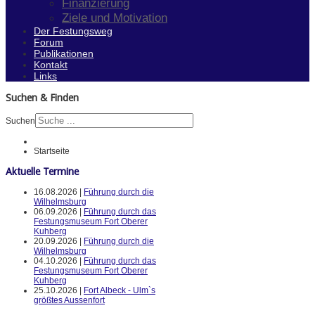
Finanzierung
Ziele und Motivation
Der Festungsweg
Forum
Publikationen
Kontakt
Links
Suchen & Finden
Suchen
Startseite
Aktuelle Termine
16.08.2026 |
Führung durch die
Wilhelmsburg
06.09.2026 |
Führung durch das
Festungsmuseum Fort Oberer
Kuhberg
20.09.2026 |
Führung durch die
Wilhelmsburg
04.10.2026 |
Führung durch das
Festungsmuseum Fort Oberer
Kuhberg
25.10.2026 |
Fort Albeck - Ulm`s
größtes Aussenfort