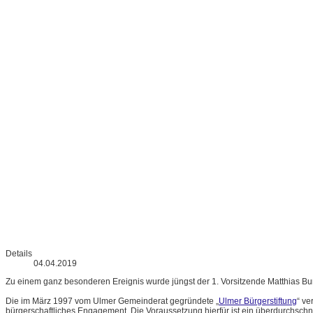
Details
04.04.2019
Zu einem ganz besonderen Ereignis wurde jüngst der 1. Vorsitzende Matthias Bur
Die im März 1997 vom Ulmer Gemeinderat gegründete „
Ulmer Bürgerstiftung
“ ve
bürgerschaftliches Engagement. Die Voraussetzung hierfür ist ein überdurchschnittli