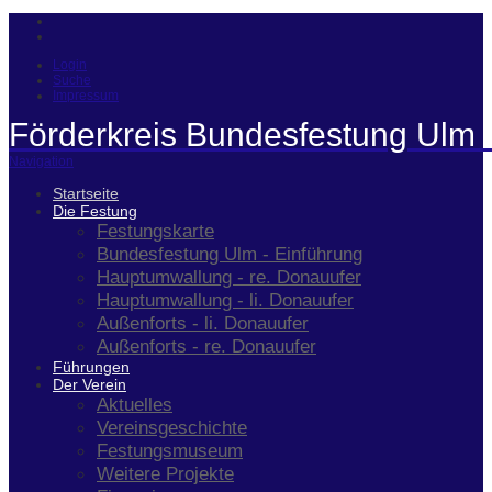
Login
Suche
Impressum
Förderkreis Bundesfestung Ulm 
Navigation
Startseite
Die Festung
Festungskarte
Bundesfestung Ulm - Einführung
Hauptumwallung - re. Donauufer
Hauptumwallung - li. Donauufer
Außenforts - li. Donauufer
Außenforts - re. Donauufer
Führungen
Der Verein
Aktuelles
Vereinsgeschichte
Festungsmuseum
Weitere Projekte