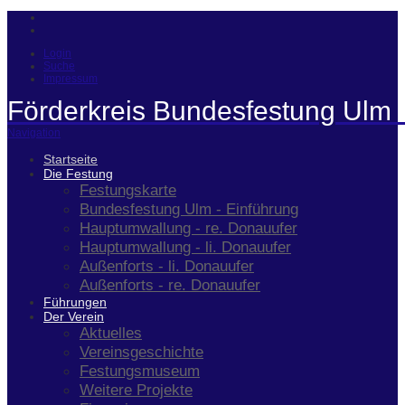
Login
Suche
Impressum
Förderkreis Bundesfestung Ulm 
Navigation
Startseite
Die Festung
Festungskarte
Bundesfestung Ulm - Einführung
Hauptumwallung - re. Donauufer
Hauptumwallung - li. Donauufer
Außenforts - li. Donauufer
Außenforts - re. Donauufer
Führungen
Der Verein
Aktuelles
Vereinsgeschichte
Festungsmuseum
Weitere Projekte