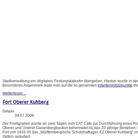
Stadtverwaltung ein (digitales) Festungskataster übergeben. Hierbei wurde in de
Besonderes Augenmerk legte man auf die so genannten
Infanteriestützpunkte
di
Weiterlesen ...
Fort Oberer Kuhberg
Details
04.07.2008
Der Frontgraben wurde an zwei Tagen vom CAT Cafe zur Durchführung eines Rockf
Oberer und Unterer Gaisenbergbastion beheimatet ist, das 20-jährige Bestehen
Fort von 1933-35 das „Württembergische Schutzhaftlager, KZ Oberer Kuhberg“
Opfern geäußert.