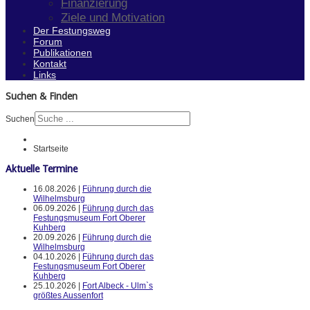
Finanzierung
Ziele und Motivation
Der Festungsweg
Forum
Publikationen
Kontakt
Links
Suchen & Finden
Suchen
Startseite
Aktuelle Termine
16.08.2026 |
Führung durch die
Wilhelmsburg
06.09.2026 |
Führung durch das
Festungsmuseum Fort Oberer
Kuhberg
20.09.2026 |
Führung durch die
Wilhelmsburg
04.10.2026 |
Führung durch das
Festungsmuseum Fort Oberer
Kuhberg
25.10.2026 |
Fort Albeck - Ulm`s
größtes Aussenfort