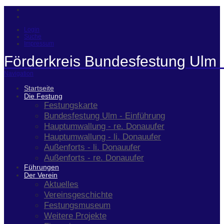
Login
Suche
Impressum
Förderkreis Bundesfestung Ulm 
Navigation
Startseite
Die Festung
Festungskarte
Bundesfestung Ulm - Einführung
Hauptumwallung - re. Donauufer
Hauptumwallung - li. Donauufer
Außenforts - li. Donauufer
Außenforts - re. Donauufer
Führungen
Der Verein
Aktuelles
Vereinsgeschichte
Festungsmuseum
Weitere Projekte