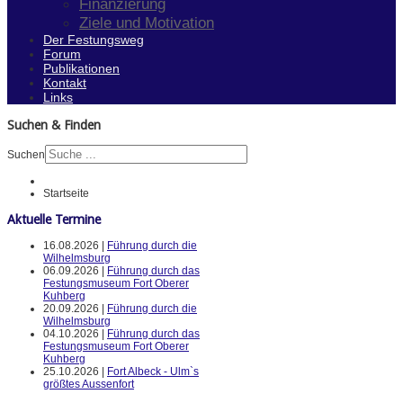
Finanzierung
Ziele und Motivation
Der Festungsweg
Forum
Publikationen
Kontakt
Links
Suchen & Finden
Suchen
Startseite
Aktuelle Termine
16.08.2026 |
Führung durch die
Wilhelmsburg
06.09.2026 |
Führung durch das
Festungsmuseum Fort Oberer
Kuhberg
20.09.2026 |
Führung durch die
Wilhelmsburg
04.10.2026 |
Führung durch das
Festungsmuseum Fort Oberer
Kuhberg
25.10.2026 |
Fort Albeck - Ulm`s
größtes Aussenfort