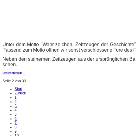
Unter dem Motto "Wahr-zeichen. Zeitzeugen der Geschichte"
Passend zum Motto öffnen wir sonst verschlossene Tore des F
Neben den steinernen Zeitzeugen aus der ursprünglichen Bau
sehen.
Weiterlesen ...
Seite 2 von 33
Start
Zurück
1
2
3
4
5
6
7
8
9
10