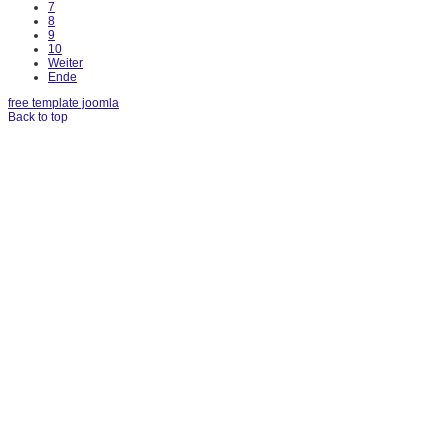
7
8
9
10
Weiter
Ende
free template joomla
Back to top