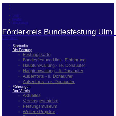
Login
Suche
Impressum
Förderkreis Bundesfestung Ulm 
Navigation
Startseite
Die Festung
Festungskarte
Bundesfestung Ulm - Einführung
Hauptumwallung - re. Donauufer
Hauptumwallung - li. Donauufer
Außenforts - li. Donauufer
Außenforts - re. Donauufer
Führungen
Der Verein
Aktuelles
Vereinsgeschichte
Festungsmuseum
Weitere Projekte