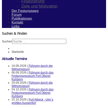
Finanzierung
Ziele und Motivation
Der Festungsweg
Forum
Publikationen
Kontakt
Links
Suchen & Finden
Suchen
Startseite
Aktuelle Termine
16.08.2026 |
Führung durch die
Wilhelmsburg
06.09.2026 |
Führung durch das
Festungsmuseum Fort Oberer
Kuhberg
20.09.2026 |
Führung durch die
Wilhelmsburg
04.10.2026 |
Führung durch das
Festungsmuseum Fort Oberer
Kuhberg
25.10.2026 |
Fort Albeck - Ulm`s
größtes Aussenfort