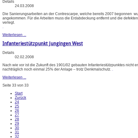
Details
24.03.2008
Die Sanierungsarbeiten an der Contrescarpe, welche bereits 2007 begonnen wurd
angekommen. Für die Arbeiten muss die Erdabdeckung entfernt und die defekten S
verlegt.
.
Weiterlesen ...
Infanteriestützpunkt Jungingen West
Details
02.02.2008
Nach wie vor ist die Zukunft des 1901/02 gebauten Infanteriestützpunktes nicht
nachträglich noch einmal 25% der Anlage – trotz Denkmalschutz.
.
Weiterlesen ...
Seite 33 von 33
Start
Zurück
24
25
26
27
28
29
30
31
32