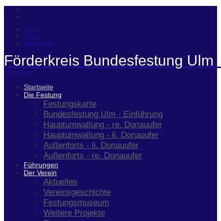
Login
Suche
Impressum
Förderkreis Bundesfestung Ulm 
Navigation
Startseite
Die Festung
Festungskarte
Bundesfestung Ulm - Einführung
Hauptumwallung - re. Donauufer
Hauptumwallung - li. Donauufer
Außenforts - li. Donauufer
Außenforts - re. Donauufer
Führungen
Der Verein
Aktuelles
Vereinsgeschichte
Festungsmuseum
Weitere Projekte