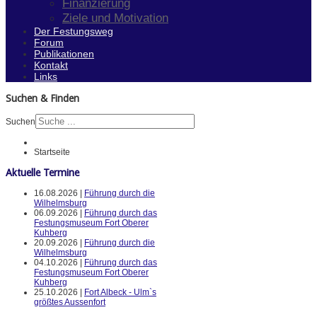
Finanzierung
Ziele und Motivation
Der Festungsweg
Forum
Publikationen
Kontakt
Links
Suchen & Finden
Suchen
Startseite
Aktuelle Termine
16.08.2026 |
Führung durch die
Wilhelmsburg
06.09.2026 |
Führung durch das
Festungsmuseum Fort Oberer
Kuhberg
20.09.2026 |
Führung durch die
Wilhelmsburg
04.10.2026 |
Führung durch das
Festungsmuseum Fort Oberer
Kuhberg
25.10.2026 |
Fort Albeck - Ulm`s
größtes Aussenfort