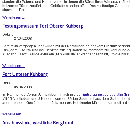
standen die Poterne und Hohltraverse, in denen die Bären ihren Winterschlaf hie
hölzernen Türen zerstört – die Gebäude standen offen. Das zuständige Gebäud
sinnvolles Detail!
.
Weiterlesen ...
Festungsmuseum Fort Oberer Kuhberg
Details
27.04.2008
Bereits im vergangen Jahr wurde mit der Restaurierung der vom Einsturz bedroht
Ulm, dem LDA BW und der Denkmalstiftung Baden-Württemberg zur Verfügung gestel
Ausgang. Hierzu wurde extra ein „Mini-Baustellenkran“ angeschafft, um die bis 
.
Weiterlesen ...
Fort Unterer Kuhberg
Details
05.04.2008
Im Rahmen der Aktion „Ulmsauber – mach mit“ der
Entsorgungsbetriebe Ulm (EB
Mit 15 Mitgliedern und 3 Kindern wurden 22cbm Sperrmüll aus dem Graben bei de
angrenzenden Gewölben ebenfalls mehrere Kubikmeter Müll angesammelt hat.
.
Weiterlesen ...
Anschlusslinie, westliche Bergfront