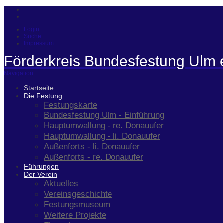
Login
Suche
Impressum
Förderkreis Bundesfestung Ulm 
Navigation
Startseite
Die Festung
Festungskarte
Bundesfestung Ulm - Einführung
Hauptumwallung - re. Donauufer
Hauptumwallung - li. Donauufer
Außenforts - li. Donauufer
Außenforts - re. Donauufer
Führungen
Der Verein
Aktuelles
Vereinsgeschichte
Festungsmuseum
Weitere Projekte