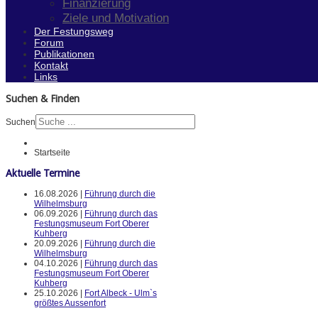
Finanzierung
Ziele und Motivation
Der Festungsweg
Forum
Publikationen
Kontakt
Links
Suchen & Finden
Suchen
Startseite
Aktuelle Termine
16.08.2026 |
Führung durch die
Wilhelmsburg
06.09.2026 |
Führung durch das
Festungsmuseum Fort Oberer
Kuhberg
20.09.2026 |
Führung durch die
Wilhelmsburg
04.10.2026 |
Führung durch das
Festungsmuseum Fort Oberer
Kuhberg
25.10.2026 |
Fort Albeck - Ulm`s
größtes Aussenfort