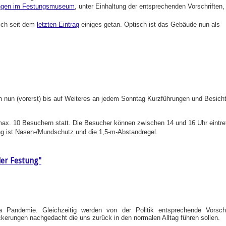
ngen im Festungsmuseum
, unter Einhaltung der entsprechenden Vorschriften,
sich seit dem
letzten Eintrag
einiges getan. Optisch ist das Gebäude nun als
n nun (vorerst) bis auf Weiteres an jedem Sonntag Kurzführungen und Besich
max. 10 Besuchern statt. Die Besucher können zwischen 14 und 16 Uhr eintr
ng ist Nasen-/Mundschutz und die 1,5-m-Abstandregel.
er Festung"
a Pandemie. Gleichzeitig werden von der Politik entsprechende Vorschr
ckerungen nachgedacht die uns zurück in den normalen Alltag führen sollen.