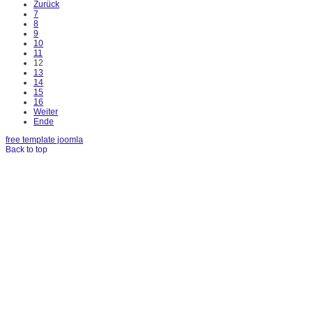
Zurück
7
8
9
10
11
12
13
14
15
16
Weiter
Ende
free template joomla
Back to top