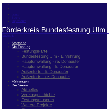
Login
Suche
Impressum
Förderkreis Bundesfestung Ulm 
Navigation
Startseite
Die Festung
Festungskarte
Bundesfestung Ulm - Einführung
Hauptumwallung - re. Donauufer
Hauptumwallung - li. Donauufer
Außenforts - li. Donauufer
Außenforts - re. Donauufer
Führungen
Der Verein
Aktuelles
Vereinsgeschichte
Festungsmuseum
Weitere Projekte