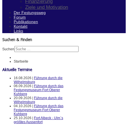
Finanzierung
Ziele und Motivation
Der Festungsweg
Forum
Publikationen
Kontakt
Links
Suchen & Finden
Suchen
Startseite
Aktuelle Termine
16.08.2026 |
Führung durch die
Wilhelmsburg
06.09.2026 |
Führung durch das
Festungsmuseum Fort Oberer
Kuhberg
20.09.2026 |
Führung durch die
Wilhelmsburg
04.10.2026 |
Führung durch das
Festungsmuseum Fort Oberer
Kuhberg
25.10.2026 |
Fort Albeck - Ulm`s
größtes Aussenfort