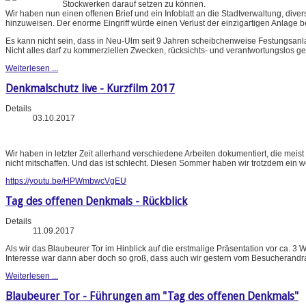
Stockwerken darauf setzen zu können.
Wir haben nun einen offenen Brief und ein Infoblatt an die Stadtverwaltung, di
hinzuweisen. Der enorme Eingriff würde einen Verlust der einzigartigen Anlage b
Es kann nicht sein, dass in Neu-Ulm seit 9 Jahren scheibchenweise Festungsan
Nicht alles darf zu kommerziellen Zwecken, rücksichts- und verantwortungslos ge
Weiterlesen ...
Denkmalschutz live - Kurzfilm 2017
Details
03.10.2017
Wir haben in letzter Zeit allerhand verschiedene Arbeiten dokumentiert, die meis
nicht mitschaffen. Und das ist schlecht. Diesen Sommer haben wir trotzdem ein w
https://youtu.be/HPWmbwcVgEU
Tag des offenen Denkmals - Rückblick
Details
11.09.2017
Als wir das Blaubeurer Tor im Hinblick auf die erstmalige Präsentation vor ca.
Interesse war dann aber doch so groß, dass auch wir gestern vom Besucherandr
Weiterlesen ...
Blaubeurer Tor - Führungen am "Tag des offenen Denkmals"