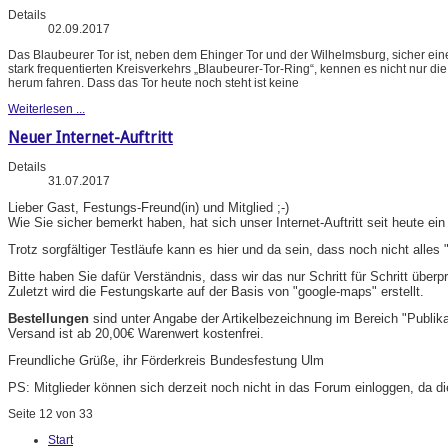
Details
02.09.2017
Das Blaubeurer Tor ist, neben dem Ehinger Tor und der Wilhelmsburg, sicher ei
stark frequentierten Kreisverkehrs „Blaubeurer-Tor-Ring“, kennen es nicht nur d
herum fahren. Dass das Tor heute noch steht ist keine
Weiterlesen ...
Neuer Internet-Auftritt
Details
31.07.2017
Lieber Gast, Festungs-Freund(in) und Mitglied ;-)
Wie Sie sicher bemerkt haben, hat sich unser Internet-Auftritt seit heute ei
Trotz sorgfältiger Testläufe kann es hier und da sein, dass noch nicht alles "
Bitte haben Sie dafür Verständnis, dass wir das nur Schritt für Schritt übe
Zuletzt wird die Festungskarte auf der Basis von "google-maps" erstellt.
Bestellungen
sind unter Angabe der Artikelbezeichnung im Bereich "Publik
Versand ist ab 20,00€ Warenwert kostenfrei.
Freundliche Grüße, ihr Förderkreis Bundesfestung Ulm
PS: Mitglieder können sich derzeit noch nicht in das Forum einloggen, da di
Seite 12 von 33
Start