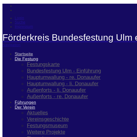
Login
Suche
Impressum
Förderkreis Bundesfestung Ulm 
Navigation
Startseite
Die Festung
Festungskarte
Bundesfestung Ulm - Einführung
Hauptumwallung - re. Donauufer
Hauptumwallung - li. Donauufer
Außenforts - li. Donauufer
Außenforts - re. Donauufer
Führungen
Der Verein
Aktuelles
Vereinsgeschichte
Festungsmuseum
Weitere Projekte