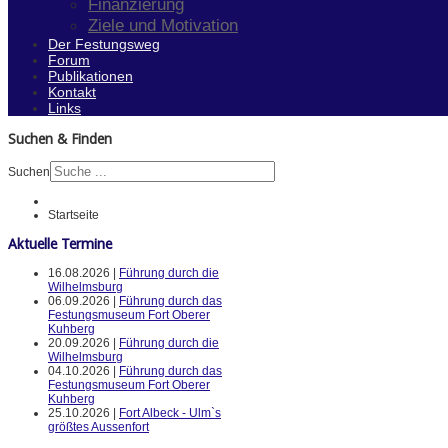
Finanzierung
Ziele und Motivation
Der Festungsweg
Forum
Publikationen
Kontakt
Links
Suchen & Finden
Suchen
Startseite
Aktuelle Termine
16.08.2026 |
Führung durch die
Wilhelmsburg
06.09.2026 |
Führung durch das
Festungsmuseum Fort Oberer
Kuhberg
20.09.2026 |
Führung durch die
Wilhelmsburg
04.10.2026 |
Führung durch das
Festungsmuseum Fort Oberer
Kuhberg
25.10.2026 |
Fort Albeck - Ulm`s
größtes Aussenfort