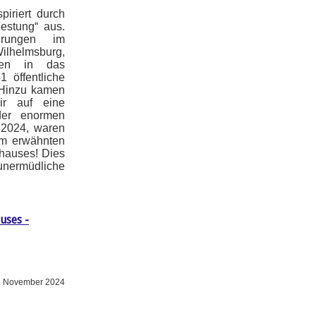
piriert durch
Festung“ aus.
hrungen im
lhelmsburg,
gen in das
 öffentliche
 Hinzu kamen
ir auf eine
der enormen
 2024, waren
um erwähnten
khauses! Dies
ermüdliche
uses -
. November 2024