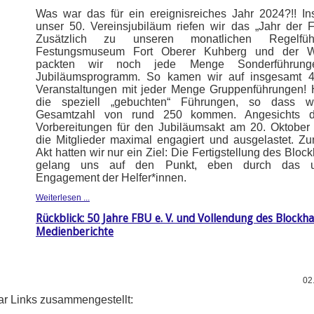
Was war das für ein ereignisreiches Jahr 2024?!! Ins
unser 50. Vereinsjubiläum riefen wir das „Jahr der 
Zusätzlich zu unseren monatlichen Regelfü
Festungsmuseum Fort Oberer Kuhberg und der Wi
packten wir noch jede Menge Sonderführun
Jubiläumsprogramm. So kamen wir auf insgesamt 41
Veranstaltungen mit jeder Menge Gruppenführungen!
die speziell „gebuchten“ Führungen, so dass w
Gesamtzahl von rund 250 kommen. Angesichts 
Vorbereitungen für den Jubiläumsakt am 20. Oktober
die Mitglieder maximal engagiert und ausgelastet. Z
Akt hatten wir nur ein Ziel: Die Fertigstellung des Bloc
gelang uns auf den Punkt, eben durch das un
Engagement der Helfer*innen.
Weiterlesen ...
Rückblick: 50 Jahre FBU e. V. und Vollendung des Blockha
Medienberichte
02
ar Links zusammengestellt: