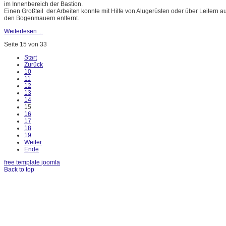
im Innenbereich der Bastion.
Einen Großteil der Arbeiten konnte mit Hilfe von Alugerüsten oder über Leitern
den Bogenmauern entfernt.
Weiterlesen ...
Seite 15 von 33
Start
Zurück
10
11
12
13
14
15
16
17
18
19
Weiter
Ende
free template joomla
Back to top