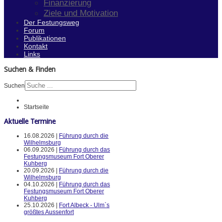
Finanzierung
Ziele und Motivation
Der Festungsweg
Forum
Publikationen
Kontakt
Links
Suchen & Finden
Suchen
Startseite
Aktuelle Termine
16.08.2026 |
Führung durch die
Wilhelmsburg
06.09.2026 |
Führung durch das
Festungsmuseum Fort Oberer
Kuhberg
20.09.2026 |
Führung durch die
Wilhelmsburg
04.10.2026 |
Führung durch das
Festungsmuseum Fort Oberer
Kuhberg
25.10.2026 |
Fort Albeck - Ulm`s
größtes Aussenfort