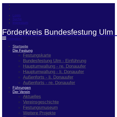
Login
Suche
Impressum
Förderkreis Bundesfestung Ulm 
Navigation
Startseite
Die Festung
Festungskarte
Bundesfestung Ulm - Einführung
Hauptumwallung - re. Donauufer
Hauptumwallung - li. Donauufer
Außenforts - li. Donauufer
Außenforts - re. Donauufer
Führungen
Der Verein
Aktuelles
Vereinsgeschichte
Festungsmuseum
Weitere Projekte