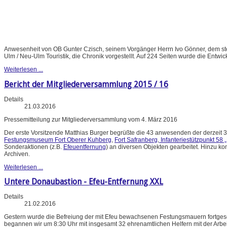
Anwesenheit von OB Gunter Czisch, seinem Vorgänger Herrn Ivo Gönner, dem stel
Ulm / Neu-Ulm Touristik, die Chronik vorgestellt. Auf 224 Seiten wurde die Entwic
Weiterlesen ...
Bericht der Mitgliederversammlung 2015 / 16
Details
21.03.2016
Pressemitteilung zur Mitgliederversammlung vom 4. März 2016
Der erste Vorsitzende Matthias Burger begrüßte die 43 anwesenden der derzeit 3
Festungsmuseum Fort Oberer Kuhberg
,
Fort Safranberg
,
Infanteriestützpunkt 58 
Sonderaktionen (z.B.
Efeuentfernung
) an diversen Objekten gearbeitet. Hinzu k
Archiven.
Weiterlesen ...
Untere Donaubastion - Efeu-Entfernung XXL
Details
21.02.2016
Gestern wurde die Befreiung der mit Efeu bewachsenen Festungsmauern fortgese
begannen wir um 8:30 Uhr mit insgesamt 32 ehrenamtlichen Helfern mit der Arbe