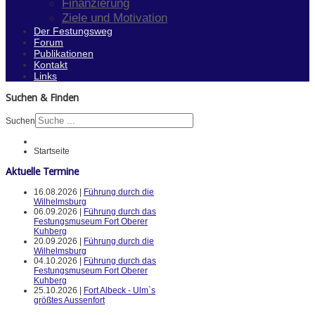
Finanzierung
Ziele und Motivation
Der Festungsweg
Forum
Publikationen
Kontakt
Links
Suchen & Finden
Suchen
Startseite
Aktuelle Termine
16.08.2026 |
Führung durch die
Wilhelmsburg
06.09.2026 |
Führung durch das
Festungsmuseum Fort Oberer
Kuhberg
20.09.2026 |
Führung durch die
Wilhelmsburg
04.10.2026 |
Führung durch das
Festungsmuseum Fort Oberer
Kuhberg
25.10.2026 |
Fort Albeck - Ulm`s
größtes Aussenfort