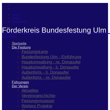
Login
Suche
Impressum
Förderkreis Bundesfestung Ulm 
Navigation
Startseite
Die Festung
Festungskarte
Bundesfestung Ulm - Einführung
Hauptumwallung - re. Donauufer
Hauptumwallung - li. Donauufer
Außenforts - li. Donauufer
Außenforts - re. Donauufer
Führungen
Der Verein
Aktuelles
Vereinsgeschichte
Festungsmuseum
Weitere Projekte