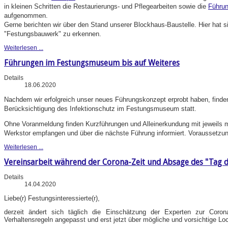
in kleinen Schritten die Restaurierungs- und Pflegearbeiten sowie die
Führu
aufgenommen.
Gerne berichten wir über den Stand unserer Blockhaus-Baustelle. Hier hat 
"Festungsbauwerk" zu erkennen.
Weiterlesen ...
Führungen im Festungsmuseum bis auf Weiteres
Details
18.06.2020
Nachdem wir erfolgreich unser neues Führungskonzept erprobt haben, finde
Berücksichtigung des Infektionschutz im Festungsmuseum statt.
Ohne Voranmeldung finden Kurzführungen und Alleinerkundung mit jeweils 
Werkstor empfangen und über die nächste Führung informiert. Voraussetzu
Weiterlesen ...
Vereinsarbeit während der Corona-Zeit und Absage des "Tag d
Details
14.04.2020
Liebe(r) Festungsinteressierte(r),
derzeit ändert sich täglich die Einschätzung der Experten zur Coron
Verhaltensregeln angepasst und erst jetzt über mögliche und vorsichtige Lo