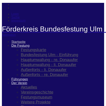
Login
Suche
Impressum
Förderkreis Bundesfestung Ulm 
Navigation
Startseite
Die Festung
Festungskarte
Bundesfestung Ulm - Einführung
Hauptumwallung - re. Donauufer
Hauptumwallung - li. Donauufer
Außenforts - li. Donauufer
Außenforts - re. Donauufer
Führungen
Der Verein
Aktuelles
Vereinsgeschichte
Festungsmuseum
Weitere Projekte