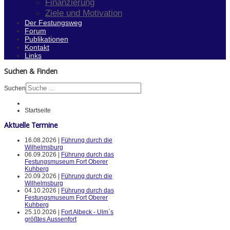
Finanzierung
Ziele und Motivation
Der Festungsweg
Forum
Publikationen
Kontakt
Links
Suchen & Finden
Suchen
Startseite
Aktuelle Termine
16.08.2026 |
Führung durch die
Wilhelmsburg
06.09.2026 |
Führung durch das
Festungsmuseum Fort Oberer
Kuhberg
20.09.2026 |
Führung durch die
Wilhelmsburg
04.10.2026 |
Führung durch das
Festungsmuseum Fort Oberer
Kuhberg
25.10.2026 |
Fort Albeck - Ulm`s
größtes Aussenfort