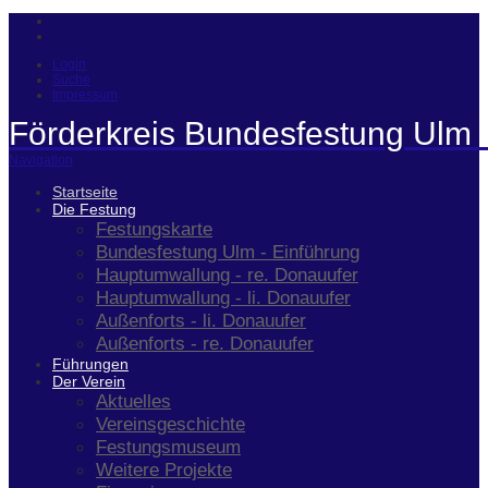
Login
Suche
Impressum
Förderkreis Bundesfestung Ulm 
Navigation
Startseite
Die Festung
Festungskarte
Bundesfestung Ulm - Einführung
Hauptumwallung - re. Donauufer
Hauptumwallung - li. Donauufer
Außenforts - li. Donauufer
Außenforts - re. Donauufer
Führungen
Der Verein
Aktuelles
Vereinsgeschichte
Festungsmuseum
Weitere Projekte