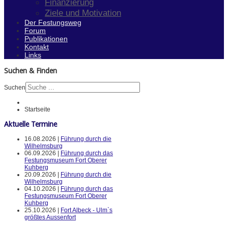
Finanzierung
Ziele und Motivation
Der Festungsweg
Forum
Publikationen
Kontakt
Links
Suchen & Finden
Suchen
Startseite
Aktuelle Termine
16.08.2026 |
Führung durch die
Wilhelmsburg
06.09.2026 |
Führung durch das
Festungsmuseum Fort Oberer
Kuhberg
20.09.2026 |
Führung durch die
Wilhelmsburg
04.10.2026 |
Führung durch das
Festungsmuseum Fort Oberer
Kuhberg
25.10.2026 |
Fort Albeck - Ulm`s
größtes Aussenfort