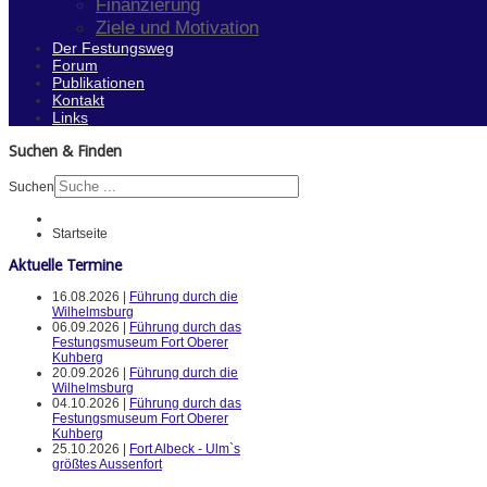
Finanzierung
Ziele und Motivation
Der Festungsweg
Forum
Publikationen
Kontakt
Links
Suchen & Finden
Suchen
Startseite
Aktuelle Termine
16.08.2026 |
Führung durch die
Wilhelmsburg
06.09.2026 |
Führung durch das
Festungsmuseum Fort Oberer
Kuhberg
20.09.2026 |
Führung durch die
Wilhelmsburg
04.10.2026 |
Führung durch das
Festungsmuseum Fort Oberer
Kuhberg
25.10.2026 |
Fort Albeck - Ulm`s
größtes Aussenfort