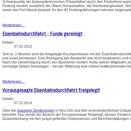
Schwerpunkte der festungstechnischen Präsentation durch den Förderkreis waren
Festung wurden zusätzlich die Obere Donaubastion, die Kienlesbergbastion, Tei
sowie das Fort Albeck bespielt. An den 80 Festungsführungen nahmen insgesamt r
.
Weiterlesen ...
Eisenbahndurchfahrt - Funde gereinigt
Details
07.02.2015
Seit ca. 2 Wochen wird die freigelegte Escarpenmauer mit den Eisenbahndurchf
und exakt vermessen. Eine Reinigung des Bauwerks war nicht vorgesehen und 
Nach der Genehmigung durch den Bauherren rückten heute sieben Mitglieder an,
einmalige Details freizulegen – bei der Witterung eine extrem kräftezehrenden Ak
.
Weiterlesen ...
Vorausgesagte Eisenbahndurchfahrt freigelegt!
Details
07.12.2014
Über die
massiven Zerstörungen
in Neu-Ulm und den unverantwortlichen Umgang
berichtet. Nun wurde der Bereich der Escarpenmauer freigelegt, dessen Existen
Zusammenhang mit den jüngst geführten Diskussionen und Berichterstattungen 
.