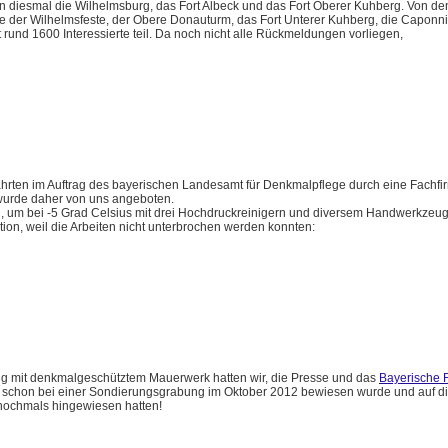
 diesmal die Wilhelmsburg, das Fort Albeck und das Fort Oberer Kuhberg. Von de
le der Wilhelmsfeste, der Obere Donauturm, das Fort Unterer Kuhberg, die Caponn
und 1600 Interessierte teil. Da noch nicht alle Rückmeldungen vorliegen,
ahrten im Auftrag des bayerischen Landesamt für Denkmalpflege durch eine Fachfi
wurde daher von uns angeboten.
 um bei -5 Grad Celsius mit drei Hochdruckreinigern und diversem Handwerkzeug
tion, weil die Arbeiten nicht unterbrochen werden konnten:
 mit denkmalgeschütztem Mauerwerk hatten wir, die Presse und das
Bayerische 
z schon bei einer Sondierungsgrabung im Oktober 2012 bewiesen wurde und auf di
nochmals hingewiesen hatten!