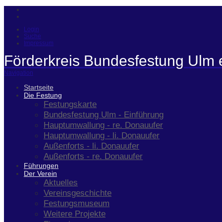
Login
Suche
Impressum
Förderkreis Bundesfestung Ulm 
Navigation
Startseite
Die Festung
Festungskarte
Bundesfestung Ulm - Einführung
Hauptumwallung - re. Donauufer
Hauptumwallung - li. Donauufer
Außenforts - li. Donauufer
Außenforts - re. Donauufer
Führungen
Der Verein
Aktuelles
Vereinsgeschichte
Festungsmuseum
Weitere Projekte