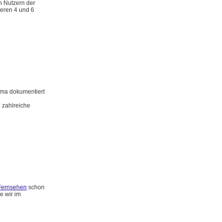
n Nutzern der
ieren 4 und 6
rma dokumentiert
 zahlreiche
Fernsehen
schon
e wir im