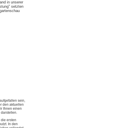
and in unserer
stung" setzten
gartenschau
aufgefallen sein,
r den aktuellen
ir Ihnen einen
darstellen.
die ersten
tzt. In den
lation vollendet