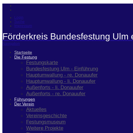
Login
Suche
Impressum
Förderkreis Bundesfestung Ulm 
Navigation
Startseite
Die Festung
Festungskarte
Bundesfestung Ulm - Einführung
Hauptumwallung - re. Donauufer
Hauptumwallung - li. Donauufer
Außenforts - li. Donauufer
Außenforts - re. Donauufer
Führungen
Der Verein
Aktuelles
Vereinsgeschichte
Festungsmuseum
Weitere Projekte