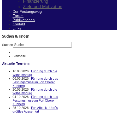
Finanzierung
Ziele und Motivation
Der Festungsweg
Forum
Publikationen
Kontakt
Links
Suchen & Finden
Suchen
Startseite
Aktuelle Termine
16.08.2026 |
Führung durch die
Wilhelmsburg
06.09.2026 |
Führung durch das
Festungsmuseum Fort Oberer
Kuhberg
20.09.2026 |
Führung durch die
Wilhelmsburg
04.10.2026 |
Führung durch das
Festungsmuseum Fort Oberer
Kuhberg
25.10.2026 |
Fort Albeck - Ulm`s
größtes Aussenfort