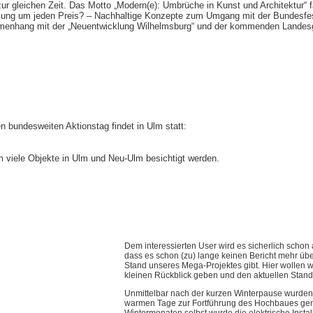
zur gleichen Zeit. Das Motto „Modern(e): Umbrüche in Kunst und Architektur“ f
utzung um jeden Preis? – Nachhaltige Konzepte zum Umgang mit der Bundesfe
mmenhang mit der „Neuentwicklung Wilhelmsburg“ und der kommenden Landes
en bundesweiten Aktionstag findet in Ulm statt:
viele Objekte in Ulm und Neu-Ulm besichtigt werden.
Dem interessierten User wird es sicherlich schon 
dass es schon (zu) lange keinen Bericht mehr übe
Stand unseres Mega-Projektes gibt. Hier wollen w
kleinen Rückblick geben und den aktuellen Stand 
Unmittelbar nach der kurzen Winterpause wurden 
warmen Tage zur Fortführung des Hochbaues genu
Wintermonaten selbst wurde die elektrische Instal