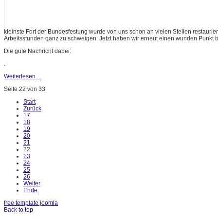
kleinste Fort der Bundesfestung wurde von uns schon an vielen Stellen restaurier
Arbeitsstunden ganz zu schweigen. Jetzt haben wir erneut einen wunden Punkt b
Die gute Nachricht dabei:
.
Weiterlesen ...
Seite 22 von 33
Start
Zurück
17
18
19
20
21
22
23
24
25
26
Weiter
Ende
free template joomla
Back to top