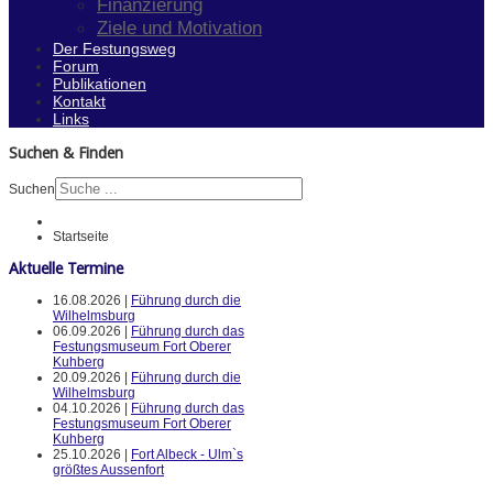
Finanzierung
Ziele und Motivation
Der Festungsweg
Forum
Publikationen
Kontakt
Links
Suchen & Finden
Suchen
Startseite
Aktuelle Termine
16.08.2026 |
Führung durch die
Wilhelmsburg
06.09.2026 |
Führung durch das
Festungsmuseum Fort Oberer
Kuhberg
20.09.2026 |
Führung durch die
Wilhelmsburg
04.10.2026 |
Führung durch das
Festungsmuseum Fort Oberer
Kuhberg
25.10.2026 |
Fort Albeck - Ulm`s
größtes Aussenfort