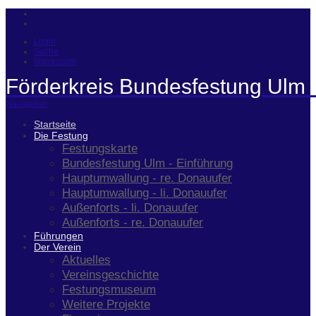
Login
Suche
Impressum
Förderkreis Bundesfestung Ulm 
Navigation
Startseite
Die Festung
Festungskarte
Bundesfestung Ulm - Einführung
Hauptumwallung - re. Donauufer
Hauptumwallung - li. Donauufer
Außenforts - li. Donauufer
Außenforts - re. Donauufer
Führungen
Der Verein
Aktuelles
Vereinsgeschichte
Festungsmuseum
Weitere Projekte