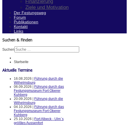
Finanzierung
Ziele und Motivation
Der Festungsweg
Forum
Publikationen
Kontakt
Links
Suchen & Finden
Suchen
Startseite
Aktuelle Termine
16.08.2026 |
Führung durch die
Wilhelmsburg
06.09.2026 |
Führung durch das
Festungsmuseum Fort Oberer
Kuhberg
20.09.2026 |
Führung durch die
Wilhelmsburg
04.10.2026 |
Führung durch das
Festungsmuseum Fort Oberer
Kuhberg
25.10.2026 |
Fort Albeck - Ulm`s
größtes Aussenfort