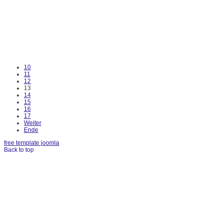
10
11
12
13
14
15
16
17
Weiter
Ende
free template joomla
Back to top