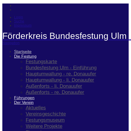
Login
Suche
Impressum
Förderkreis Bundesfestung Ulm 
Navigation
Startseite
Die Festung
Festungskarte
Bundesfestung Ulm - Einführung
Hauptumwallung - re. Donauufer
Hauptumwallung - li. Donauufer
Außenforts - li. Donauufer
Außenforts - re. Donauufer
Führungen
Der Verein
Aktuelles
Vereinsgeschichte
Festungsmuseum
Weitere Projekte