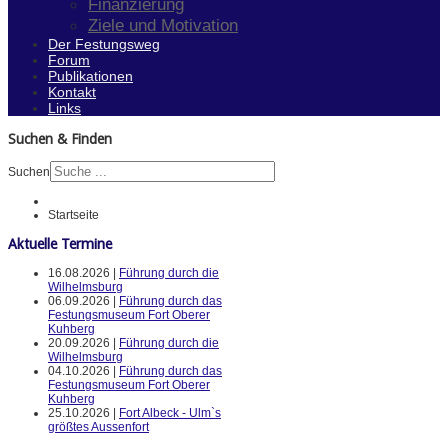
Finanzierung
Ziele und Motivation
Der Festungsweg
Forum
Publikationen
Kontakt
Links
Suchen & Finden
Suchen
Startseite
Aktuelle Termine
16.08.2026 |
Führung durch die
Wilhelmsburg
06.09.2026 |
Führung durch das
Festungsmuseum Fort Oberer
Kuhberg
20.09.2026 |
Führung durch die
Wilhelmsburg
04.10.2026 |
Führung durch das
Festungsmuseum Fort Oberer
Kuhberg
25.10.2026 |
Fort Albeck - Ulm`s
größtes Aussenfort