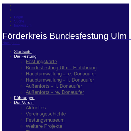
Login
Suche
Impressum
Förderkreis Bundesfestung Ulm 
Navigation
Startseite
Die Festung
Festungskarte
Bundesfestung Ulm - Einführung
Hauptumwallung - re. Donauufer
Hauptumwallung - li. Donauufer
Außenforts - li. Donauufer
Außenforts - re. Donauufer
Führungen
Der Verein
Aktuelles
Vereinsgeschichte
Festungsmuseum
Weitere Projekte