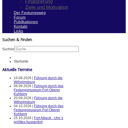
Finanzierung
Ziele und Motivation
Der Festungsweg
Forum
Publikationen
Kontakt
Links
Suchen & Finden
Suchen
Startseite
Aktuelle Termine
16.08.2026 |
Führung durch die
Wilhelmsburg
06.09.2026 |
Führung durch das
Festungsmuseum Fort Oberer
Kuhberg
20.09.2026 |
Führung durch die
Wilhelmsburg
04.10.2026 |
Führung durch das
Festungsmuseum Fort Oberer
Kuhberg
25.10.2026 |
Fort Albeck - Ulm`s
größtes Aussenfort