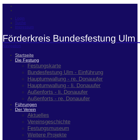
Login
Suche
Impressum
Förderkreis Bundesfestung Ulm 
Navigation
Startseite
Die Festung
Festungskarte
Bundesfestung Ulm - Einführung
Hauptumwallung - re. Donauufer
Hauptumwallung - li. Donauufer
Außenforts - li. Donauufer
Außenforts - re. Donauufer
Führungen
Der Verein
Aktuelles
Vereinsgeschichte
Festungsmuseum
Weitere Projekte