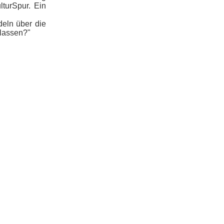
lturSpur. Ein
deln über die
rlassen?"