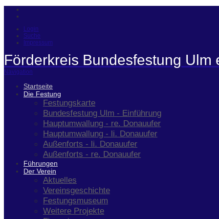
Login
Suche
Impressum
Förderkreis Bundesfestung Ulm 
Navigation
Startseite
Die Festung
Festungskarte
Bundesfestung Ulm - Einführung
Hauptumwallung - re. Donauufer
Hauptumwallung - li. Donauufer
Außenforts - li. Donauufer
Außenforts - re. Donauufer
Führungen
Der Verein
Aktuelles
Vereinsgeschichte
Festungsmuseum
Weitere Projekte