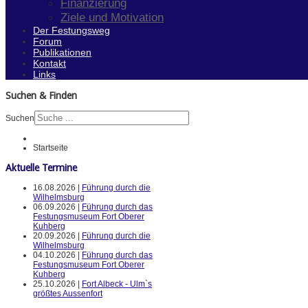
Finanzierung
Ziele und Motivation
Der Festungsweg
Forum
Publikationen
Kontakt
Links
Suchen & Finden
Suchen
Startseite
Aktuelle Termine
16.08.2026 |
Führung durch die
Wilhelmsburg
06.09.2026 |
Führung durch das
Festungsmuseum Fort Oberer
Kuhberg
20.09.2026 |
Führung durch die
Wilhelmsburg
04.10.2026 |
Führung durch das
Festungsmuseum Fort Oberer
Kuhberg
25.10.2026 |
Fort Albeck - Ulm`s
größtes Aussenfort