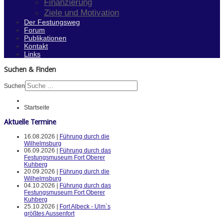
Finanzierung
Ziele und Motivation
Der Festungsweg
Forum
Publikationen
Kontakt
Links
Suchen & Finden
Suchen
Startseite
Aktuelle Termine
16.08.2026 |
Führung durch die
Wilhelmsburg
06.09.2026 |
Führung durch das
Festungsmuseum Fort Oberer
Kuhberg
20.09.2026 |
Führung durch die
Wilhelmsburg
04.10.2026 |
Führung durch das
Festungsmuseum Fort Oberer
Kuhberg
25.10.2026 |
Fort Albeck - Ulm`s
größtes Aussenfort