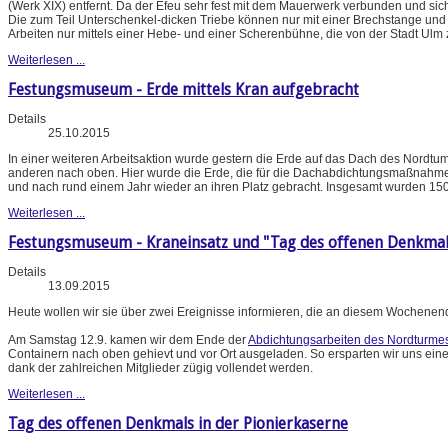
(Werk XIX) entfernt. Da der Efeu sehr fest mit dem Mauerwerk verbunden und sich of
Die zum Teil Unterschenkel-dicken Triebe können nur mit einer Brechstange und 
Arbeiten nur mittels einer Hebe- und einer Scherenbühne, die von der Stadt Ulm 
Weiterlesen ...
Festungsmuseum - Erde mittels Kran aufgebracht
Details
25.10.2015
In einer weiteren Arbeitsaktion wurde gestern die Erde auf das Dach des Nordtum
anderen nach oben. Hier wurde die Erde, die für die Dachabdichtungsmaßnahm
und nach rund einem Jahr wieder an ihren Platz gebracht. Insgesamt wurden 150
Weiterlesen ...
Festungsmuseum - Kraneinsatz und "Tag des offenen Denkmal
Details
13.09.2015
Heute wollen wir sie über zwei Ereignisse informieren, die an diesem Wochenend
Am Samstag 12.9. kamen wir dem Ende der
Abdichtungsarbeiten des Nordturme
Containern nach oben gehievt und vor Ort ausgeladen. So ersparten wir uns eine
dank der zahlreichen Mitglieder zügig vollendet werden.
Weiterlesen ...
Tag des offenen Denkmals in der Pionierkaserne