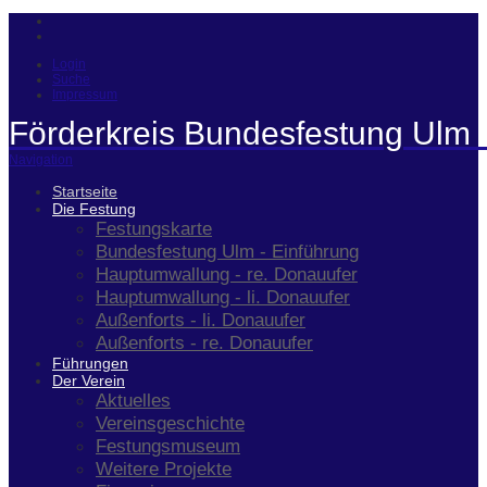
Login
Suche
Impressum
Förderkreis Bundesfestung Ulm 
Navigation
Startseite
Die Festung
Festungskarte
Bundesfestung Ulm - Einführung
Hauptumwallung - re. Donauufer
Hauptumwallung - li. Donauufer
Außenforts - li. Donauufer
Außenforts - re. Donauufer
Führungen
Der Verein
Aktuelles
Vereinsgeschichte
Festungsmuseum
Weitere Projekte