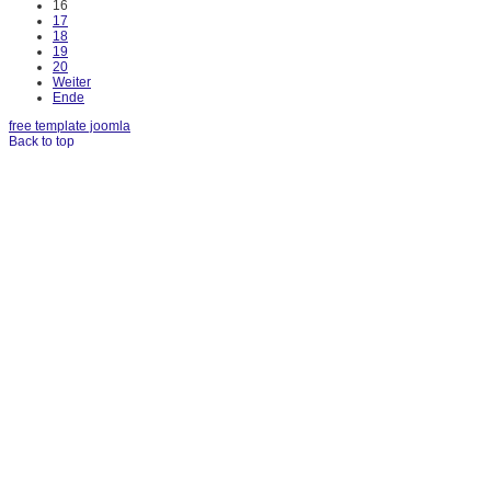
16
17
18
19
20
Weiter
Ende
free template joomla
Back to top