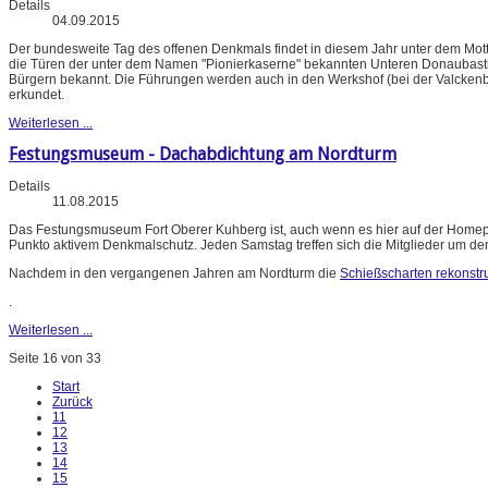
Details
04.09.2015
Der bundesweite Tag des offenen Denkmals findet in diesem Jahr unter dem Motto 
die Türen der unter dem Namen "Pionierkaserne" bekannten Unteren Donaubastio
Bürgern bekannt. Die Führungen werden auch in den Werkshof (bei der Valckenbur
erkundet.
Weiterlesen ...
Festungsmuseum - Dachabdichtung am Nordturm
Details
11.08.2015
Das Festungsmuseum Fort Oberer Kuhberg ist, auch wenn es hier auf der Homepag
Punkto aktivem Denkmalschutz. Jeden Samstag treffen sich die Mitglieder um de
Nachdem in den vergangenen Jahren am Nordturm die
Schießscharten rekonstru
.
Weiterlesen ...
Seite 16 von 33
Start
Zurück
11
12
13
14
15