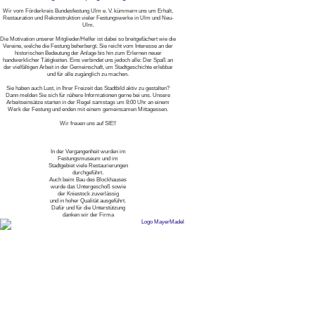
Wir vom Förderkreis Bundesfestung Ulm e. V. kümmern uns um Erhalt,
Restauration und Rekonstruktion vieler Festungswerke in Ulm und Neu-
Ulm.
Die Motivation unserer Mitglieder/Helfer ist dabei so breitgefächert wie die
Vereine, welche die Festung beherbergt. Sie reicht vom Interesse an der
historischen Bedeutung der Anlage bis hin zum Erlernen neuer
handwerklicher Tätigkeiten. Eins verbindet uns jedoch alle: Der Spaß an
der vielfältigen Arbeit in der Gemeinschaft, um Stadtgeschichte erlebbar
und für alle zugänglich zu machen.
Sie haben auch Lust, in Ihrer Freizeit das Stadtbild aktiv zu gestalten?
Dann melden Sie sich für nähere Informationen gerne bei uns. Unsere
Arbeitseinsätze starten in der Regel samstags um 8:00 Uhr an einem
Werk der Festung und enden mit einem gemeinsamen Mittagessen.
Wir freuen uns auf SIE!!
In der Vergangenheit wurden im
Festungsmuseum und im
Stadtgebiet viele Restaurierungen
durchgeführt.
Auch beim Bau des Blockhauses
wurde das Untergeschoß sowie
der Kniestock zuverlässig
und in hoher Qualität ausgeführt.
Dafür und für die Unterstützung
danken wir der Firma