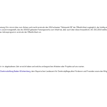
tung Ulm nimmt dies zum Anlass und macht erstmals den 1914 erbauten "Stützpunkt 58" der Öffentlichkeit zugänglich, der künftig ein
mm
zusammengestellt, das die 1914/15 gebauten Festungswerke zum Inhalt hat, aber auch über diese hinausblickt. Am 28.3.2014 stellte
s Jahresprogramm erstmals der Öffentlichkeit vor.
wir im abgelaufenen Jahr erreicht haben und welche umfangreichen Arbeiten oder Projekte auf uns warten.
r
Denkmalstiftung Baden-Württemberg
, dem Bayerischen Landesamt für Denkmalpflege,allen Förderern und Freunden sowie den Mitgl