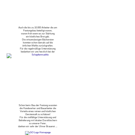
Auch die bis zu 10.000 Arbeiter die am
Festungsbau beteiligt waren,
waren froh wenn es zur Stärkung
ein köstliches Brot gab.
Die ortsansässigen Bäckereien
konnten schon damals auf die
örtlichen Mehle zurückgreifen.
Für die regelmäßige Unterstützung
bedanken wir uns herzlich bei der
Schon beim Bau der Festung wussten
die Handwerker und Bauarbeiter die
Vorteile eines reinen und köstlichen
Gerstensaft zu schätzen!
Für die vielfältige Unterstützung und
Belieferung mit lokalen Durstlöschern
zu unserer Feier,
danken wir sehr der Ulmer Brauerei ...