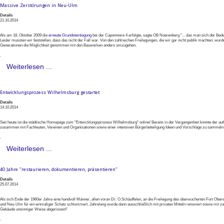
Massive Zerstörungen in Neu-Ulm
Details
21.10.2014
Als am 18. Oktober 2009 die
erneute Grundsteinlegung
bei der Caponniere 4 erfolgte, sagte OB Noerenberg "... das man sich der Be
Leider mussten wir feststellen, dass das nicht der Fall war. Von den zahlreichen Freilegungen, die wir gar nicht publik machten, w
Generationen die Möglichkeit genommen mit den Bauwerken anders umzugehen.
.
Weiterlesen ...
Entwicklungsprozess Wilhelmsburg gestartet
Details
14.10.2014
Seit heute ist die städtische Homepage zum "Entwicklungsprozess Wilhelmsburg" online! Bereits in der Vergangenheit konnte der aufm
zusammen mit Fachleuten, Vereinen und Organisationen sowie einer intensiven Bürgerbeteiligung Ideen und Vorschläge zu samme
.
Weiterlesen ...
40 Jahre "restaurieren, dokumentieren, präsentieren"
Details
25.07.2014
Als sich Ende der 1960er Jahre eine handvoll Männer, allen voran Dr. O.Schäuffelen, an die Freilegung des überwucherten Fort Ober
und Neu-Ulm für ein einmaliger Schatz schlummert. Jahrelang wurde dann ausschließlich mit privaten Mitteln renoviert sowie mit zag
Gebäude unsinniger Weise abgerissen!!
.