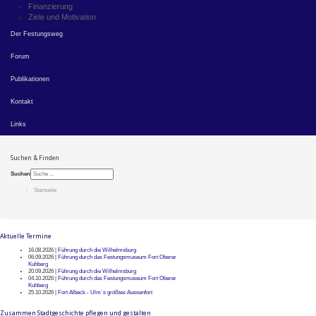
Finanzierung
Ziele und Motivation
Der Festungsweg
Forum
Publikationen
Kontakt
Links
Suchen & Finden
Suchen
Startseite
Aktuelle Termine
16.08.2026 |
Führung durch die Wilhelmsburg
06.09.2026 |
Führung durch das Festungsmuseum Fort Oberer
Kuhberg
20.09.2026 |
Führung durch die Wilhelmsburg
04.10.2026 |
Führung durch das Festungsmuseum Fort Oberer
Kuhberg
25.10.2026 |
Fort Albeck - Ulm`s größtes Aussenfort
Zusammen Stadtgeschichte pflegen und gestalten