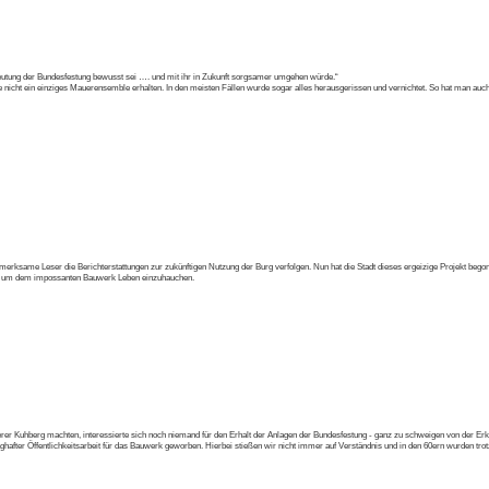
deutung der Bundesfestung bewusst sei …. und mit ihr in Zukunft sorgsamer umgehen würde.“
urde nicht ein einziges Mauerensemble erhalten. In den meisten Fällen wurde sogar alles herausgerissen und vernichtet. So hat man 
erksame Leser die Berichterstattungen zur zukünftigen Nutzung der Burg verfolgen. Nun hat die Stadt dieses ergeizige Projekt begonn
ln um dem impossanten Bauwerk Leben einzuhauchen.
erer Kuhberg machten, interessierte sich noch niemand für den Erhalt der Anlagen der Bundesfestung - ganz zu schweigen von der Erk
hafter Öffentlichkeitsarbeit für das Bauwerk geworben. Hierbei stießen wir nicht immer auf Verständnis und in den 60ern wurden tro