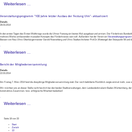
Weiterlesen ...
Veranstaltungsprogramm "100 Jahre letzter Ausbau der Festung Ulm"- aktualisiert
Details
28.03.2014
In den ersten Tagen des Ersten Weltkriegs wurde die Ulmer Festung ein letztes Mal ausgebaut und armiert. Der Förderkreis Bundesfes
mehrere Werke umfassenden musealen Konzepts des Förderkreises sein soll. Außerdem hat der Verein ein
Veranstaltungsprogra
Beisein von Neu-Ulms Oberbürgermeister Gerold Noerenberg und Ulms Stadtarchivleiter Prof.Dr.Wettengel den Stützpunkt 58 und da
.
Weiterlesen ...
Bericht der Mitgliederversammlung
Details
22.03.2014
Am Freitag 7. März 2014 fand die diesjährige Mitgliederversammlung statt. Der reich bebilderte Rückblick zeigte einmal mehr, was 
Wir möchten uns an dieser Stelle recht herzlich bei den beiden Stadtverwaltungen, dem Landesdenkmalamt Baden-Württemberg, de
konstruktive Zusammen- bzw. erfolgreiche Mitarbeit bedanken!
.
Weiterlesen ...
Seite 18 von 33
Start
Zurück
13