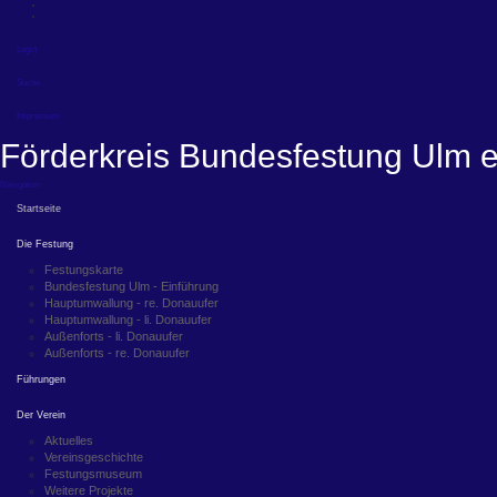
Login
Suche
Impressum
Förderkreis Bundesfestung Ulm e
Navigation
Startseite
Die Festung
Festungskarte
Bundesfestung Ulm - Einführung
Hauptumwallung - re. Donauufer
Hauptumwallung - li. Donauufer
Außenforts - li. Donauufer
Außenforts - re. Donauufer
Führungen
Der Verein
Aktuelles
Vereinsgeschichte
Festungsmuseum
Weitere Projekte