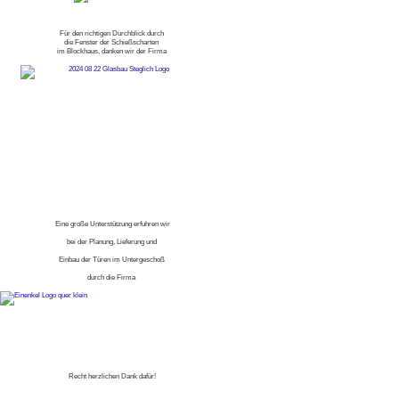
Für den richtigen Durchblick durch
die Fenster der Schießscharten
im Blockhaus, danken wir der Firma
Eine große Unterstützung erfuhren wir
bei der Planung, Lieferung und
Einbau der Türen im Untergeschoß
durch die Firma
Recht herzlichen Dank dafür!