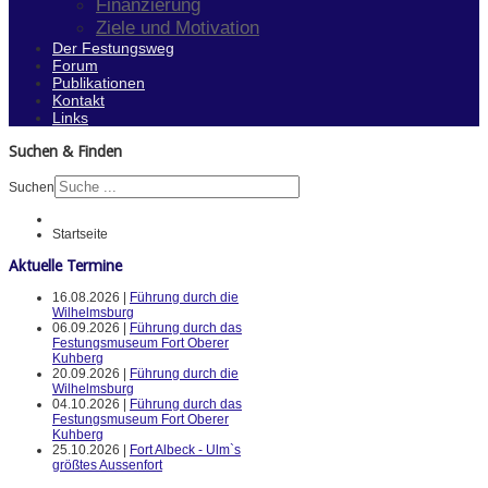
Finanzierung
Ziele und Motivation
Der Festungsweg
Forum
Publikationen
Kontakt
Links
Suchen & Finden
Suchen
Startseite
Aktuelle Termine
16.08.2026 |
Führung durch die
Wilhelmsburg
06.09.2026 |
Führung durch das
Festungsmuseum Fort Oberer
Kuhberg
20.09.2026 |
Führung durch die
Wilhelmsburg
04.10.2026 |
Führung durch das
Festungsmuseum Fort Oberer
Kuhberg
25.10.2026 |
Fort Albeck - Ulm`s
größtes Aussenfort