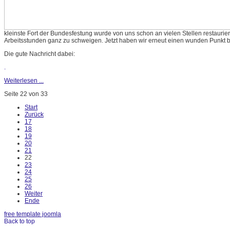
kleinste Fort der Bundesfestung wurde von uns schon an vielen Stellen restaurier
Arbeitsstunden ganz zu schweigen. Jetzt haben wir erneut einen wunden Punkt b
Die gute Nachricht dabei:
.
Weiterlesen ...
Seite 22 von 33
Start
Zurück
17
18
19
20
21
22
23
24
25
26
Weiter
Ende
free template joomla
Back to top