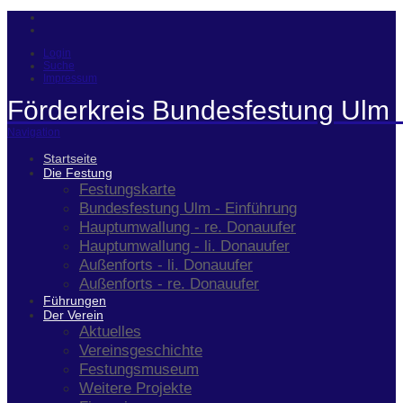
Login
Suche
Impressum
Förderkreis Bundesfestung Ulm 
Navigation
Startseite
Die Festung
Festungskarte
Bundesfestung Ulm - Einführung
Hauptumwallung - re. Donauufer
Hauptumwallung - li. Donauufer
Außenforts - li. Donauufer
Außenforts - re. Donauufer
Führungen
Der Verein
Aktuelles
Vereinsgeschichte
Festungsmuseum
Weitere Projekte