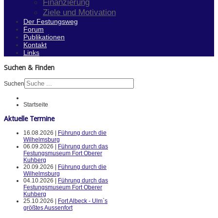
Finanzierung
Ziele und Motivation
Der Festungsweg
Forum
Publikationen
Kontakt
Links
Suchen & Finden
Suchen
Startseite
Aktuelle Termine
16.08.2026 |
Führung durch die
Wilhelmsburg
06.09.2026 |
Führung durch das
Festungsmuseum Fort Oberer
Kuhberg
20.09.2026 |
Führung durch die
Wilhelmsburg
04.10.2026 |
Führung durch das
Festungsmuseum Fort Oberer
Kuhberg
25.10.2026 |
Fort Albeck - Ulm`s
größtes Aussenfort