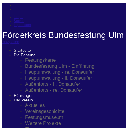
Login
Suche
Impressum
Förderkreis Bundesfestung Ulm 
Navigation
Startseite
Die Festung
Festungskarte
Bundesfestung Ulm - Einführung
Hauptumwallung - re. Donauufer
Hauptumwallung - li. Donauufer
Außenforts - li. Donauufer
Außenforts - re. Donauufer
Führungen
Der Verein
Aktuelles
Vereinsgeschichte
Festungsmuseum
Weitere Projekte