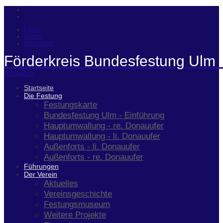
Login
Suche
Impressum
Förderkreis Bundesfestung Ulm 
Navigation
Startseite
Die Festung
Festungskarte
Bundesfestung Ulm - Einführung
Hauptumwallung - re. Donauufer
Hauptumwallung - li. Donauufer
Außenforts - li. Donauufer
Außenforts - re. Donauufer
Führungen
Der Verein
Aktuelles
Vereinsgeschichte
Festungsmuseum
Weitere Projekte