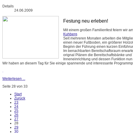
Details
24.06.2009
Festung neu erleben!
Mit einem großen Familienfest feiern wir a
Kuhberg
.
Seit mehreren Monaten arbeiten die Mitgli
einen neuer Fußboden, ein größerer Holzof
Beginn der Führung einen kurzen Einführ
Im benachbarten Bereitschaftsraum erwart
orignal Plänen die Bereitschaftsbänke und To
Inneneinrichtung und dessen Funktion nun
Wir haben an diesem Tag für Sie einige spannende und interessante Programm
.
Weiterlesen ...
Seite 28 von 33
Start
Zurück
23
24
25
26
27
28
29
30