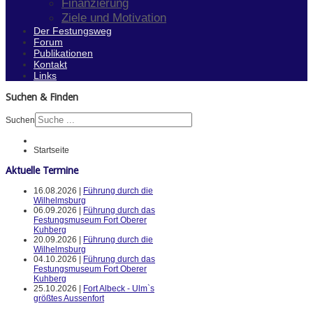
Finanzierung
Ziele und Motivation
Der Festungsweg
Forum
Publikationen
Kontakt
Links
Suchen & Finden
Suchen
Startseite
Aktuelle Termine
16.08.2026 |
Führung durch die
Wilhelmsburg
06.09.2026 |
Führung durch das
Festungsmuseum Fort Oberer
Kuhberg
20.09.2026 |
Führung durch die
Wilhelmsburg
04.10.2026 |
Führung durch das
Festungsmuseum Fort Oberer
Kuhberg
25.10.2026 |
Fort Albeck - Ulm`s
größtes Aussenfort