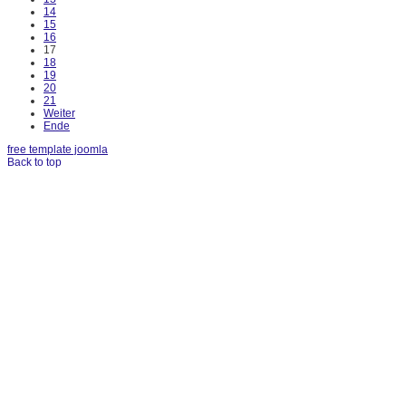
14
15
16
17
18
19
20
21
Weiter
Ende
free template joomla
Back to top