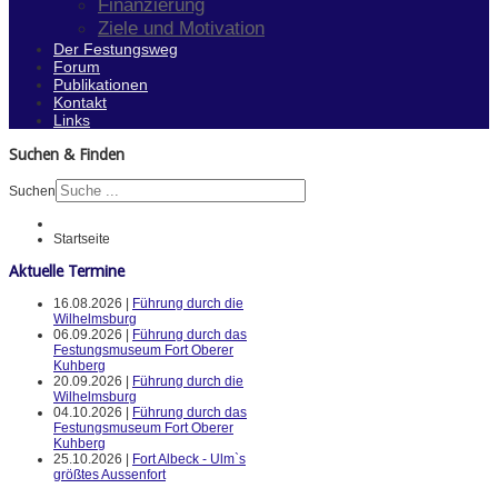
Finanzierung
Ziele und Motivation
Der Festungsweg
Forum
Publikationen
Kontakt
Links
Suchen & Finden
Suchen
Startseite
Aktuelle Termine
16.08.2026 |
Führung durch die
Wilhelmsburg
06.09.2026 |
Führung durch das
Festungsmuseum Fort Oberer
Kuhberg
20.09.2026 |
Führung durch die
Wilhelmsburg
04.10.2026 |
Führung durch das
Festungsmuseum Fort Oberer
Kuhberg
25.10.2026 |
Fort Albeck - Ulm`s
größtes Aussenfort