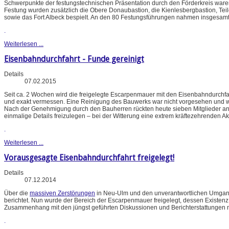
Schwerpunkte der festungstechnischen Präsentation durch den Förderkreis waren
Festung wurden zusätzlich die Obere Donaubastion, die Kienlesbergbastion, Tei
sowie das Fort Albeck bespielt. An den 80 Festungsführungen nahmen insgesamt r
.
Weiterlesen ...
Eisenbahndurchfahrt - Funde gereinigt
Details
07.02.2015
Seit ca. 2 Wochen wird die freigelegte Escarpenmauer mit den Eisenbahndurchf
und exakt vermessen. Eine Reinigung des Bauwerks war nicht vorgesehen und 
Nach der Genehmigung durch den Bauherren rückten heute sieben Mitglieder an,
einmalige Details freizulegen – bei der Witterung eine extrem kräftezehrenden Ak
.
Weiterlesen ...
Vorausgesagte Eisenbahndurchfahrt freigelegt!
Details
07.12.2014
Über die
massiven Zerstörungen
in Neu-Ulm und den unverantwortlichen Umgang
berichtet. Nun wurde der Bereich der Escarpenmauer freigelegt, dessen Existen
Zusammenhang mit den jüngst geführten Diskussionen und Berichterstattungen 
.