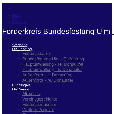
Login
Suche
Impressum
Förderkreis Bundesfestung Ulm 
Navigation
Startseite
Die Festung
Festungskarte
Bundesfestung Ulm - Einführung
Hauptumwallung - re. Donauufer
Hauptumwallung - li. Donauufer
Außenforts - li. Donauufer
Außenforts - re. Donauufer
Führungen
Der Verein
Aktuelles
Vereinsgeschichte
Festungsmuseum
Weitere Projekte