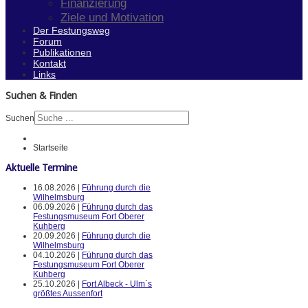
Finanzierung
Ziele und Motivation
Der Festungsweg
Forum
Publikationen
Kontakt
Links
Suchen & Finden
Suchen
Startseite
Aktuelle Termine
16.08.2026 |
Führung durch die
Wilhelmsburg
06.09.2026 |
Führung durch das
Festungsmuseum Fort Oberer
Kuhberg
20.09.2026 |
Führung durch die
Wilhelmsburg
04.10.2026 |
Führung durch das
Festungsmuseum Fort Oberer
Kuhberg
25.10.2026 |
Fort Albeck - Ulm`s
größtes Aussenfort