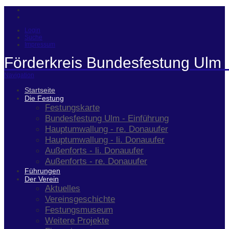
Login
Suche
Impressum
Förderkreis Bundesfestung Ulm 
Navigation
Startseite
Die Festung
Festungskarte
Bundesfestung Ulm - Einführung
Hauptumwallung - re. Donauufer
Hauptumwallung - li. Donauufer
Außenforts - li. Donauufer
Außenforts - re. Donauufer
Führungen
Der Verein
Aktuelles
Vereinsgeschichte
Festungsmuseum
Weitere Projekte