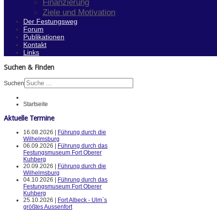
Finanzierung
Ziele und Motivation
Der Festungsweg
Forum
Publikationen
Kontakt
Links
Suchen & Finden
Suchen
Startseite
Aktuelle Termine
16.08.2026 |
Führung durch die
Wilhelmsburg
06.09.2026 |
Führung durch das
Festungsmuseum Fort Oberer
Kuhberg
20.09.2026 |
Führung durch die
Wilhelmsburg
04.10.2026 |
Führung durch das
Festungsmuseum Fort Oberer
Kuhberg
25.10.2026 |
Fort Albeck - Ulm`s
größtes Aussenfort