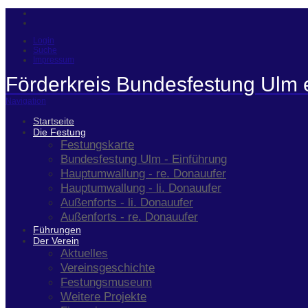
Login
Suche
Impressum
Förderkreis Bundesfestung Ulm 
Navigation
Startseite
Die Festung
Festungskarte
Bundesfestung Ulm - Einführung
Hauptumwallung - re. Donauufer
Hauptumwallung - li. Donauufer
Außenforts - li. Donauufer
Außenforts - re. Donauufer
Führungen
Der Verein
Aktuelles
Vereinsgeschichte
Festungsmuseum
Weitere Projekte