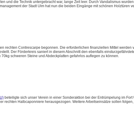
lten und die Technik untergebracht war, lange Zeit leer. Durch Vandalismus wurde
emanagement der Stadt Ulm hat nun die beiden Eingänge mit schönen Holztüren v
en rechten Contrescarpe begonnen. Die erforderlichen finanziellen Mittel werden v
lt. Der Förderkreis saniert in diesem Abschnitt den ebenfalls einsturzgefährdete
zu 70kg schweren Steine und Abdeckplatten gefahrlos auflegen zu können.
U)
beteiligte sich unser Verein in einer Sonderaktion bei der Entrümpelung im Fort
r rechten Halbcaponniere herausgezogen. Weitere Arbeitseinsätze sollen folgen, 