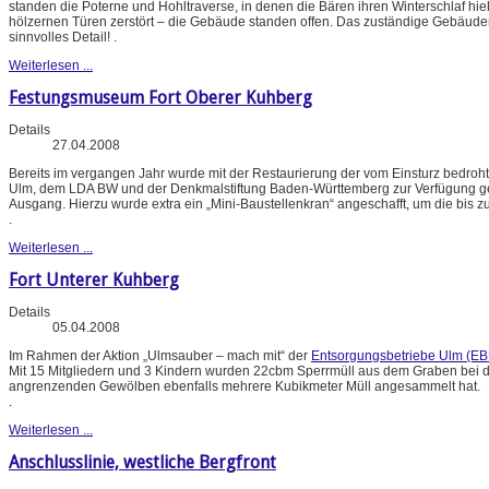
standen die Poterne und Hohltraverse, in denen die Bären ihren Winterschlaf hie
hölzernen Türen zerstört – die Gebäude standen offen. Das zuständige Gebäud
sinnvolles Detail!
.
Weiterlesen ...
Festungsmuseum Fort Oberer Kuhberg
Details
27.04.2008
Bereits im vergangen Jahr wurde mit der Restaurierung der vom Einsturz bedroht
Ulm, dem LDA BW und der Denkmalstiftung Baden-Württemberg zur Verfügung gestel
Ausgang. Hierzu wurde extra ein „Mini-Baustellenkran“ angeschafft, um die bis 
.
Weiterlesen ...
Fort Unterer Kuhberg
Details
05.04.2008
Im Rahmen der Aktion „Ulmsauber – mach mit“ der
Entsorgungsbetriebe Ulm (EB
Mit 15 Mitgliedern und 3 Kindern wurden 22cbm Sperrmüll aus dem Graben bei de
angrenzenden Gewölben ebenfalls mehrere Kubikmeter Müll angesammelt hat.
.
Weiterlesen ...
Anschlusslinie, westliche Bergfront