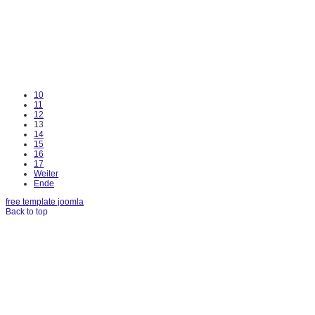
10
11
12
13
14
15
16
17
Weiter
Ende
free template joomla
Back to top