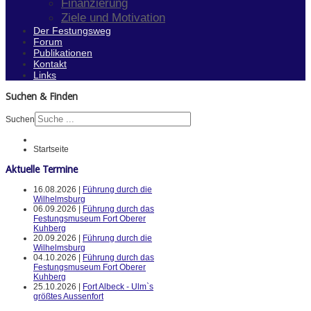
Finanzierung
Ziele und Motivation
Der Festungsweg
Forum
Publikationen
Kontakt
Links
Suchen & Finden
Suchen
Startseite
Aktuelle Termine
16.08.2026 |
Führung durch die
Wilhelmsburg
06.09.2026 |
Führung durch das
Festungsmuseum Fort Oberer
Kuhberg
20.09.2026 |
Führung durch die
Wilhelmsburg
04.10.2026 |
Führung durch das
Festungsmuseum Fort Oberer
Kuhberg
25.10.2026 |
Fort Albeck - Ulm`s
größtes Aussenfort