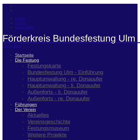
Login
Suche
Impressum
Förderkreis Bundesfestung Ulm 
Navigation
Startseite
Die Festung
Festungskarte
Bundesfestung Ulm - Einführung
Hauptumwallung - re. Donauufer
Hauptumwallung - li. Donauufer
Außenforts - li. Donauufer
Außenforts - re. Donauufer
Führungen
Der Verein
Aktuelles
Vereinsgeschichte
Festungsmuseum
Weitere Projekte