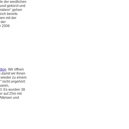
le der westlichen
wusst gekürzt und
kmälern“ gehen
eich bereits
men mit der
 der
r 2006
tion
. Wir öffnen
 damit wir Ihnen
 wieder zu einem
" nicht ungehört:
 waren,
I. Es wurden 38
er auf 25m mit
Alteisen und