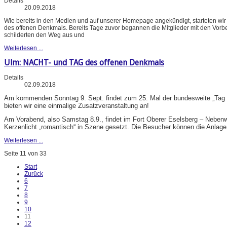
Details
20.09.2018
Wie bereits in den Medien und auf unserer Homepage angekündigt, starteten wir
des offenen Denkmals. Bereits Tage zuvor begannen die Mitglieder mit den Vorb
schilderten den Weg aus und
Weiterlesen ...
Ulm: NACHT- und TAG des offenen Denkmals
Details
02.09.2018
Am kommenden Sonntag 9. Sept. findet zum 25. Mal der bundesweite „Tag des
bieten wir eine einmalige Zusatzveranstaltung an!
Am Vorabend, also Samstag 8.9., findet im Fort Oberer Eselsberg – Neben
Kerzenlicht „romantisch“ in Szene gesetzt. Die Besucher können die Anlage
Weiterlesen ...
Seite 11 von 33
Start
Zurück
6
7
8
9
10
11
12