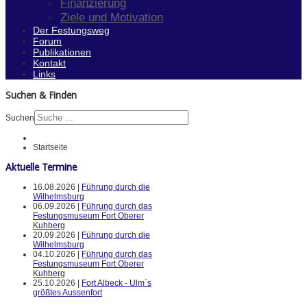
Finanzierung
Ziele und Motivation
Der Festungsweg
Forum
Publikationen
Kontakt
Links
Suchen & Finden
Suchen
Startseite
Aktuelle Termine
16.08.2026 |
Führung durch die
Wilhelmsburg
06.09.2026 |
Führung durch das
Festungsmuseum Fort Oberer
Kuhberg
20.09.2026 |
Führung durch die
Wilhelmsburg
04.10.2026 |
Führung durch das
Festungsmuseum Fort Oberer
Kuhberg
25.10.2026 |
Fort Albeck - Ulm`s
größtes Aussenfort