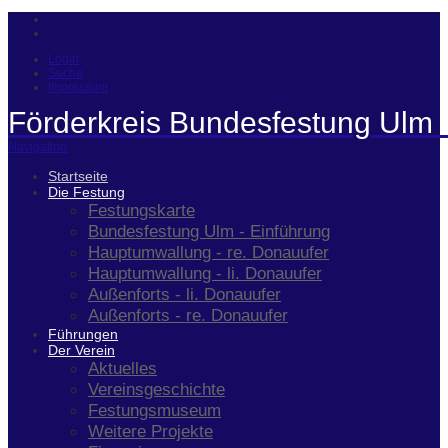
Login
Suche
Impressum
Förderkreis Bundesfestung Ulm 
Navigation
Startseite
Die Festung
Festungskarte
Bundesfestung Ulm - Einführung
Hauptumwallung - re. Donauufer
Hauptumwallung - li. Donauufer
Außenforts - li. Donauufer
Außenforts - re. Donauufer
Führungen
Der Verein
Aktuelles
Vereinsgeschichte
Festungsmuseum
Weitere Projekte