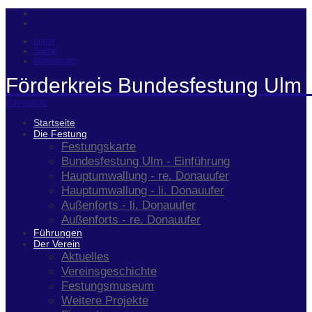
Login
Suche
Impressum
Förderkreis Bundesfestung Ulm 
Navigation
Startseite
Die Festung
Festungskarte
Bundesfestung Ulm - Einführung
Hauptumwallung - re. Donauufer
Hauptumwallung - li. Donauufer
Außenforts - li. Donauufer
Außenforts - re. Donauufer
Führungen
Der Verein
Aktuelles
Vereinsgeschichte
Festungsmuseum
Weitere Projekte