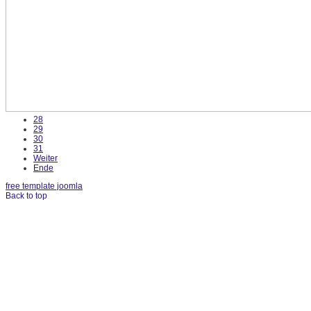
28
29
30
31
Weiter
Ende
free template joomla
Back to top