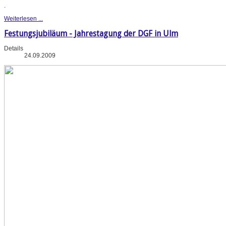
.
Weiterlesen ...
Festungsjubiläum - Jahrestagung der DGF in Ulm
Details
24.09.2009