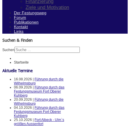
Finanzierung
Ziele und Motivation
Der Festungsweg
Forum
Publikationen
Kontakt
Links
Suchen & Finden
Suchen
Startseite
Aktuelle Termine
16.08.2026 |
Führung durch die
Wilhelmsburg
06.09.2026 |
Führung durch das
Festungsmuseum Fort Oberer
Kuhberg
20.09.2026 |
Führung durch die
Wilhelmsburg
04.10.2026 |
Führung durch das
Festungsmuseum Fort Oberer
Kuhberg
25.10.2026 |
Fort Albeck - Ulm`s
größtes Aussenfort