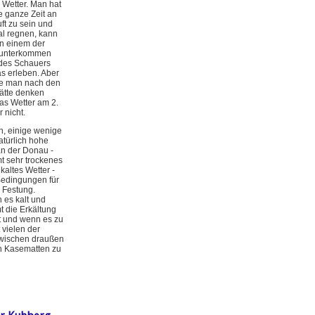
 Wetter. Man hat
e ganze Zeit an
uft zu sein und
al regnen, kann
n einem der
 unterkommen
des Schauers
as erleben. Aber
ie man nach den
ätte denken
as Wetter am 2.
 nicht.
, einige wenige
atürlich hohe
n der Donau -
t sehr trockenes
kaltes Wetter -
Bedingungen für
 Festung.
es kalt und
t die Erkältung
 und wenn es zu
 vielen der
zwischen draußen
n Kasematten zu