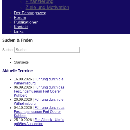
Finanzierung
Ziele und Motivation
Der Festungsweg
Forum
Publikationen
Kontakt
Links
Suchen & Finden
Suchen
Startseite
Aktuelle Termine
16.08.2026 |
Führung durch die
Wilhelmsburg
06.09.2026 |
Führung durch das
Festungsmuseum Fort Oberer
Kuhberg
20.09.2026 |
Führung durch die
Wilhelmsburg
04.10.2026 |
Führung durch das
Festungsmuseum Fort Oberer
Kuhberg
25.10.2026 |
Fort Albeck - Ulm`s
größtes Aussenfort