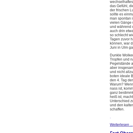
wechselhaftes
das Gefühl, di
der frischen L
sollte es einm
man spontan i
vielen Gänge
und während 
auch drin etw
so schlecht w
Tagen zuvor h
können, war d
Juni in Ulm gar
Dunkle Wolken
Tropfen und n
Pegelstände a
aber insgesam
und nicht allzu
boten ideale 
den 4. Tag der
Warum? Wenn 
nass ist, komm
ganz bestimmt
heiß ist, macht
Unterschied 
und den kalte
schaffen.
.
Weiterlesen ...