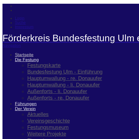
Login
Suche
Impressum
Förderkreis Bundesfestung Ulm 
Navigation
Startseite
Die Festung
Festungskarte
Bundesfestung Ulm - Einführung
Hauptumwallung - re. Donauufer
Hauptumwallung - li. Donauufer
Außenforts - li. Donauufer
Außenforts - re. Donauufer
Führungen
Der Verein
Aktuelles
Vereinsgeschichte
Festungsmuseum
Weitere Projekte