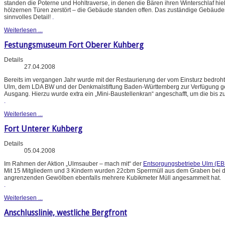
standen die Poterne und Hohltraverse, in denen die Bären ihren Winterschlaf hie
hölzernen Türen zerstört – die Gebäude standen offen. Das zuständige Gebäud
sinnvolles Detail!
.
Weiterlesen ...
Festungsmuseum Fort Oberer Kuhberg
Details
27.04.2008
Bereits im vergangen Jahr wurde mit der Restaurierung der vom Einsturz bedroht
Ulm, dem LDA BW und der Denkmalstiftung Baden-Württemberg zur Verfügung gestel
Ausgang. Hierzu wurde extra ein „Mini-Baustellenkran“ angeschafft, um die bis 
.
Weiterlesen ...
Fort Unterer Kuhberg
Details
05.04.2008
Im Rahmen der Aktion „Ulmsauber – mach mit“ der
Entsorgungsbetriebe Ulm (EB
Mit 15 Mitgliedern und 3 Kindern wurden 22cbm Sperrmüll aus dem Graben bei de
angrenzenden Gewölben ebenfalls mehrere Kubikmeter Müll angesammelt hat.
.
Weiterlesen ...
Anschlusslinie, westliche Bergfront