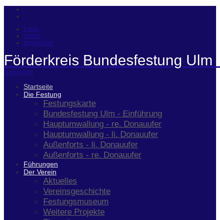
Login
Suche
Impressum
Förderkreis Bundesfestung Ulm 
Navigation
Startseite
Die Festung
Festungskarte
Bundesfestung Ulm - Einführung
Hauptumwallung - re. Donauufer
Hauptumwallung - li. Donauufer
Außenforts - li. Donauufer
Außenforts - re. Donauufer
Führungen
Der Verein
Aktuelles
Vereinsgeschichte
Festungsmuseum
Weitere Projekte