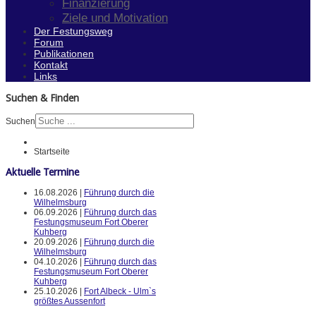
Finanzierung
Ziele und Motivation
Der Festungsweg
Forum
Publikationen
Kontakt
Links
Suchen & Finden
Suchen
Startseite
Aktuelle Termine
16.08.2026 |
Führung durch die
Wilhelmsburg
06.09.2026 |
Führung durch das
Festungsmuseum Fort Oberer
Kuhberg
20.09.2026 |
Führung durch die
Wilhelmsburg
04.10.2026 |
Führung durch das
Festungsmuseum Fort Oberer
Kuhberg
25.10.2026 |
Fort Albeck - Ulm`s
größtes Aussenfort