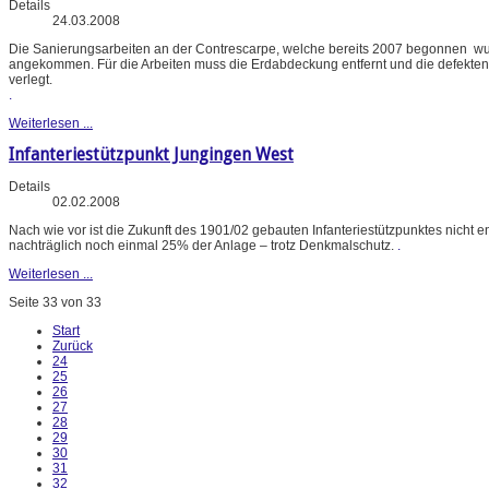
Details
24.03.2008
Die Sanierungsarbeiten an der Contrescarpe, welche bereits 2007 begonnen wurd
angekommen. Für die Arbeiten muss die Erdabdeckung entfernt und die defekten S
verlegt.
.
Weiterlesen ...
Infanteriestützpunkt Jungingen West
Details
02.02.2008
Nach wie vor ist die Zukunft des 1901/02 gebauten Infanteriestützpunktes nicht
nachträglich noch einmal 25% der Anlage – trotz Denkmalschutz.
.
Weiterlesen ...
Seite 33 von 33
Start
Zurück
24
25
26
27
28
29
30
31
32