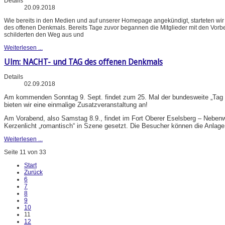
Details
20.09.2018
Wie bereits in den Medien und auf unserer Homepage angekündigt, starteten wir
des offenen Denkmals. Bereits Tage zuvor begannen die Mitglieder mit den Vorb
schilderten den Weg aus und
Weiterlesen ...
Ulm: NACHT- und TAG des offenen Denkmals
Details
02.09.2018
Am kommenden Sonntag 9. Sept. findet zum 25. Mal der bundesweite „Tag des
bieten wir eine einmalige Zusatzveranstaltung an!
Am Vorabend, also Samstag 8.9., findet im Fort Oberer Eselsberg – Neben
Kerzenlicht „romantisch“ in Szene gesetzt. Die Besucher können die Anlage
Weiterlesen ...
Seite 11 von 33
Start
Zurück
6
7
8
9
10
11
12