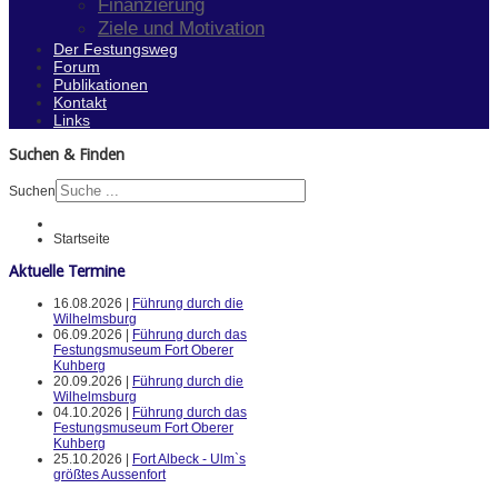
Finanzierung
Ziele und Motivation
Der Festungsweg
Forum
Publikationen
Kontakt
Links
Suchen & Finden
Suchen
Startseite
Aktuelle Termine
16.08.2026 |
Führung durch die
Wilhelmsburg
06.09.2026 |
Führung durch das
Festungsmuseum Fort Oberer
Kuhberg
20.09.2026 |
Führung durch die
Wilhelmsburg
04.10.2026 |
Führung durch das
Festungsmuseum Fort Oberer
Kuhberg
25.10.2026 |
Fort Albeck - Ulm`s
größtes Aussenfort