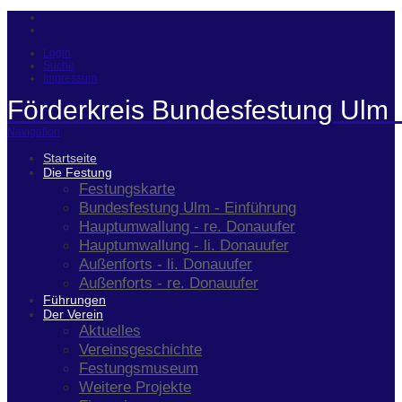
Login
Suche
Impressum
Förderkreis Bundesfestung Ulm 
Navigation
Startseite
Die Festung
Festungskarte
Bundesfestung Ulm - Einführung
Hauptumwallung - re. Donauufer
Hauptumwallung - li. Donauufer
Außenforts - li. Donauufer
Außenforts - re. Donauufer
Führungen
Der Verein
Aktuelles
Vereinsgeschichte
Festungsmuseum
Weitere Projekte