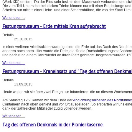
(Werk XIX) entfernt. Da der Efeu sehr fest mit dem Mauerwerk verbunden und sich of
Die zum Teil Unterschenkel-dicken Triebe können nur mit einer Brechstange und 
Arbeiten nur mittels einer Hebe- und einer Scherenbühne, die von der Stadt Ulm 
Weiterlesen ...
Festungsmuseum - Erde mittels Kran aufgebracht
Details
25.10.2015
In einer weiteren Arbeitsaktion wurde gestern die Erde auf das Dach des Nordtum
anderen nach oben. Hier wurde die Erde, die für die Dachabdichtungsmaßnahm
und nach rund einem Jahr wieder an ihren Platz gebracht. Insgesamt wurden 150
Weiterlesen ...
Festungsmuseum - Kraneinsatz und "Tag des offenen Denkmal
Details
13.09.2015
Heute wollen wir sie über zwei Ereignisse informieren, die an diesem Wochenend
Am Samstag 12.9. kamen wir dem Ende der
Abdichtungsarbeiten des Nordturme
Containern nach oben gehievt und vor Ort ausgeladen. So ersparten wir uns eine
dank der zahlreichen Mitglieder zügig vollendet werden.
Weiterlesen ...
Tag des offenen Denkmals in der Pionierkaserne