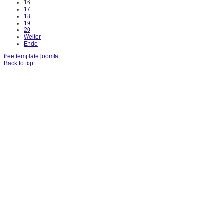
16
17
18
19
20
Weiter
Ende
free template joomla
Back to top