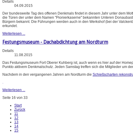
Details
04.09.2015
Der bundesweite Tag des offenen Denkmals findet in diesem Jahr unter dem Motto 
die Türen der unter dem Namen "Pionierkaserne" bekannten Unteren Donaubastio
Bürgern bekannt. Die Führungen werden auch in den Werkshof (bei der Valckenbur
erkundet.
Weiterlesen ...
Festungsmuseum - Dachabdichtung am Nordturm
Details
11.08.2015
Das Festungsmuseum Fort Oberer Kuhberg ist, auch wenn es hier auf der Homepag
Punkto aktivem Denkmalschutz. Jeden Samstag treffen sich die Mitglieder um de
Nachdem in den vergangenen Jahren am Nordturm die
Schießscharten rekonstru
.
Weiterlesen ...
Seite 16 von 33
Start
Zurück
11
12
13
14
15