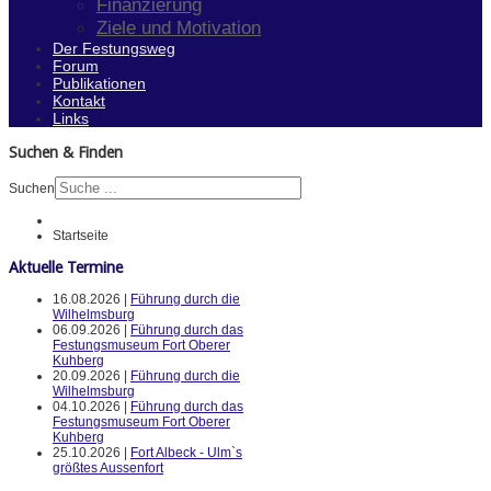
Finanzierung
Ziele und Motivation
Der Festungsweg
Forum
Publikationen
Kontakt
Links
Suchen & Finden
Suchen
Startseite
Aktuelle Termine
16.08.2026 |
Führung durch die
Wilhelmsburg
06.09.2026 |
Führung durch das
Festungsmuseum Fort Oberer
Kuhberg
20.09.2026 |
Führung durch die
Wilhelmsburg
04.10.2026 |
Führung durch das
Festungsmuseum Fort Oberer
Kuhberg
25.10.2026 |
Fort Albeck - Ulm`s
größtes Aussenfort