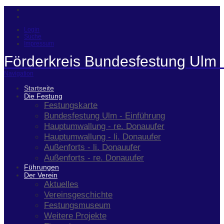
Login
Suche
Impressum
Förderkreis Bundesfestung Ulm 
Navigation
Startseite
Die Festung
Festungskarte
Bundesfestung Ulm - Einführung
Hauptumwallung - re. Donauufer
Hauptumwallung - li. Donauufer
Außenforts - li. Donauufer
Außenforts - re. Donauufer
Führungen
Der Verein
Aktuelles
Vereinsgeschichte
Festungsmuseum
Weitere Projekte