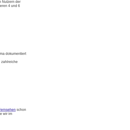
n Nutzern der
ieren 4 und 6
rma dokumentiert
 zahlreiche
Fernsehen
schon
e wir im