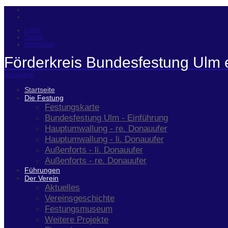
Login
Suche
Impressum
Förderkreis Bundesfestung Ulm 
Navigation
Startseite
Die Festung
Festungskarte
Bundesfestung Ulm - Einführung
Hauptumwallung - re. Donauufer
Hauptumwallung - li. Donauufer
Außenforts - li. Donauufer
Außenforts - re. Donauufer
Führungen
Der Verein
Aktuelles
Vereinsgeschichte
Festungsmuseum
Weitere Projekte