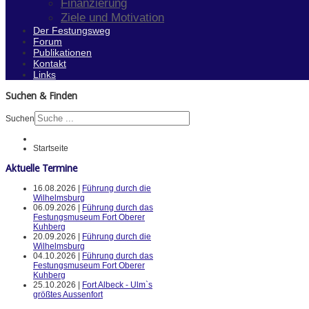
Finanzierung
Ziele und Motivation
Der Festungsweg
Forum
Publikationen
Kontakt
Links
Suchen & Finden
Suchen
Startseite
Aktuelle Termine
16.08.2026 |
Führung durch die
Wilhelmsburg
06.09.2026 |
Führung durch das
Festungsmuseum Fort Oberer
Kuhberg
20.09.2026 |
Führung durch die
Wilhelmsburg
04.10.2026 |
Führung durch das
Festungsmuseum Fort Oberer
Kuhberg
25.10.2026 |
Fort Albeck - Ulm`s
größtes Aussenfort