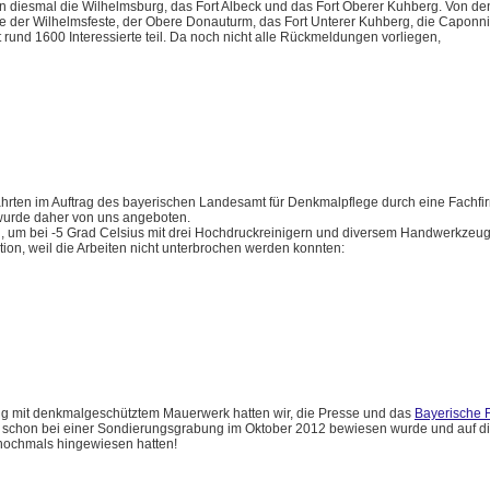
 diesmal die Wilhelmsburg, das Fort Albeck und das Fort Oberer Kuhberg. Von de
le der Wilhelmsfeste, der Obere Donauturm, das Fort Unterer Kuhberg, die Caponn
und 1600 Interessierte teil. Da noch nicht alle Rückmeldungen vorliegen,
ahrten im Auftrag des bayerischen Landesamt für Denkmalpflege durch eine Fachfi
wurde daher von uns angeboten.
 um bei -5 Grad Celsius mit drei Hochdruckreinigern und diversem Handwerkzeug
tion, weil die Arbeiten nicht unterbrochen werden konnten:
 mit denkmalgeschütztem Mauerwerk hatten wir, die Presse und das
Bayerische 
z schon bei einer Sondierungsgrabung im Oktober 2012 bewiesen wurde und auf di
nochmals hingewiesen hatten!