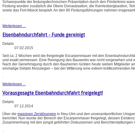
Schwerpunkte der festungstechnischen Präsentation durch den Förderkreis waren
Festung wurden zusätzlich die Obere Donaubastion, die Kienlesbergbastion, Tei
sowie das Fort Albeck bespielt. An den 80 Festungsführungen nahmen insgesamt r
.
Weiterlesen ...
Eisenbahndurchfahrt - Funde gereinigt
Details
07.02.2015
Seit ca. 2 Wochen wird die freigelegte Escarpenmauer mit den Eisenbahndurchf
und exakt vermessen. Eine Reinigung des Bauwerks war nicht vorgesehen und 
Nach der Genehmigung durch den Bauherren rückten heute sieben Mitglieder an,
einmalige Details freizulegen – bei der Witterung eine extrem kräftezehrenden Ak
.
Weiterlesen ...
Vorausgesagte Eisenbahndurchfahrt freigelegt!
Details
07.12.2014
Über die
massiven Zerstörungen
in Neu-Ulm und den unverantwortlichen Umgang
berichtet. Nun wurde der Bereich der Escarpenmauer freigelegt, dessen Existen
Zusammenhang mit den jüngst geführten Diskussionen und Berichterstattungen 
.