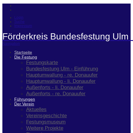
Login
Suche
Impressum
Förderkreis Bundesfestung Ulm 
Navigation
Startseite
Die Festung
Festungskarte
Bundesfestung Ulm - Einführung
Hauptumwallung - re. Donauufer
Hauptumwallung - li. Donauufer
Außenforts - li. Donauufer
Außenforts - re. Donauufer
Führungen
Der Verein
Aktuelles
Vereinsgeschichte
Festungsmuseum
Weitere Projekte