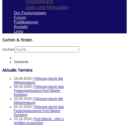
Finanzierung
Ziele und Motivation
Der Festungsweg
Forum
Publikationen
Kontakt
Links
Suchen & Finden
Suchen
Startseite
Aktuelle Termine
16.08.2026 |
Führung durch die
Wilhelmsburg
06.09.2026 |
Führung durch das
Festungsmuseum Fort Oberer
Kuhberg
20.09.2026 |
Führung durch die
Wilhelmsburg
04.10.2026 |
Führung durch das
Festungsmuseum Fort Oberer
Kuhberg
25.10.2026 |
Fort Albeck - Ulm`s
größtes Aussenfort