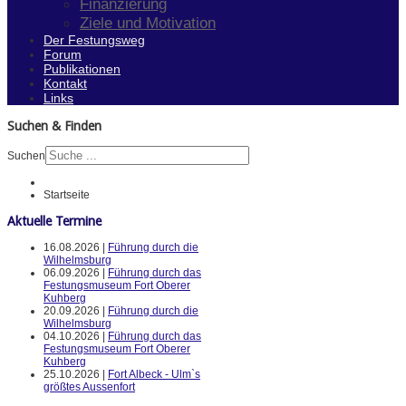
Finanzierung
Ziele und Motivation
Der Festungsweg
Forum
Publikationen
Kontakt
Links
Suchen & Finden
Suchen
Startseite
Aktuelle Termine
16.08.2026 |
Führung durch die
Wilhelmsburg
06.09.2026 |
Führung durch das
Festungsmuseum Fort Oberer
Kuhberg
20.09.2026 |
Führung durch die
Wilhelmsburg
04.10.2026 |
Führung durch das
Festungsmuseum Fort Oberer
Kuhberg
25.10.2026 |
Fort Albeck - Ulm`s
größtes Aussenfort