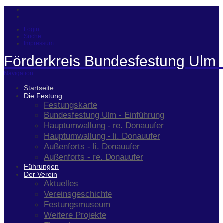
Login
Suche
Impressum
Förderkreis Bundesfestung Ulm 
Navigation
Startseite
Die Festung
Festungskarte
Bundesfestung Ulm - Einführung
Hauptumwallung - re. Donauufer
Hauptumwallung - li. Donauufer
Außenforts - li. Donauufer
Außenforts - re. Donauufer
Führungen
Der Verein
Aktuelles
Vereinsgeschichte
Festungsmuseum
Weitere Projekte