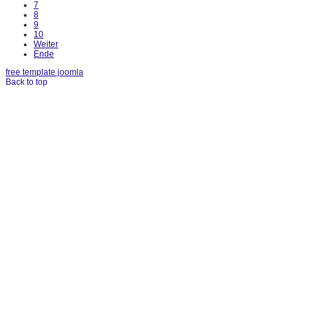
7
8
9
10
Weiter
Ende
free template joomla
Back to top