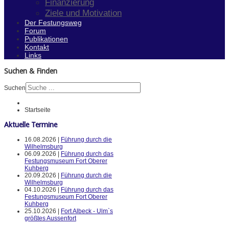
Finanzierung
Ziele und Motivation
Der Festungsweg
Forum
Publikationen
Kontakt
Links
Suchen & Finden
Suchen
Startseite
Aktuelle Termine
16.08.2026 |
Führung durch die
Wilhelmsburg
06.09.2026 |
Führung durch das
Festungsmuseum Fort Oberer
Kuhberg
20.09.2026 |
Führung durch die
Wilhelmsburg
04.10.2026 |
Führung durch das
Festungsmuseum Fort Oberer
Kuhberg
25.10.2026 |
Fort Albeck - Ulm`s
größtes Aussenfort