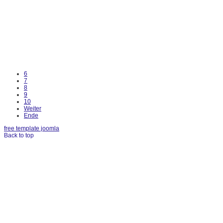
6
7
8
9
10
Weiter
Ende
free template joomla
Back to top