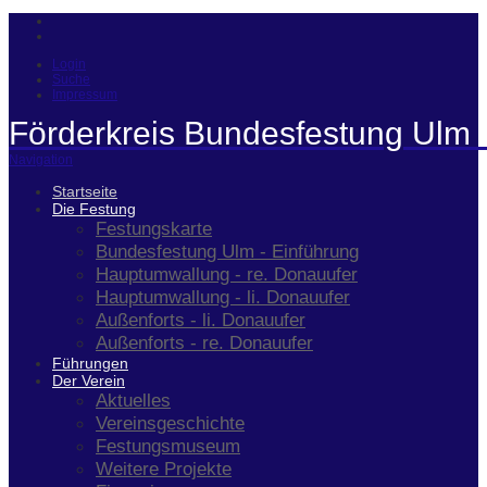
Login
Suche
Impressum
Förderkreis Bundesfestung Ulm 
Navigation
Startseite
Die Festung
Festungskarte
Bundesfestung Ulm - Einführung
Hauptumwallung - re. Donauufer
Hauptumwallung - li. Donauufer
Außenforts - li. Donauufer
Außenforts - re. Donauufer
Führungen
Der Verein
Aktuelles
Vereinsgeschichte
Festungsmuseum
Weitere Projekte