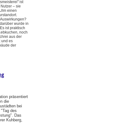
meisterei" ist
Nutzer – sie
-Ulm einen
rstandort.
n Auswirkungen?
 darüber wurde in
Es ist praktisch
Lebkuchen, noch
chrei aus der
t und es
ebäude der
ng
ion präsentiert
n die
ustädten bei
 "Tag des
estung". Das
rer Kuhberg,