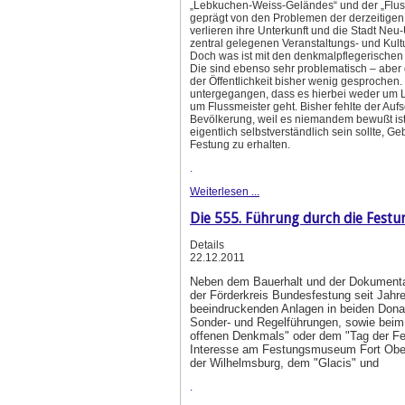
„Lebkuchen-Weiss-Geländes“ und der „Fluss
geprägt von den Problemen der derzeitigen 
verlieren ihre Unterkunft und die Stadt Neu
zentral gelegenen Veranstaltungs- und Kultu
Doch was ist mit den denkmalpflegerische
Die sind ebenso sehr problematisch – aber
der Öffentlichkeit bisher wenig gesprochen. 
untergegangen, dass es hierbei weder um 
um Flussmeister geht. Bisher fehlte der Aufs
Bevölkerung, weil es niemandem bewußt is
eigentlich selbstverständlich sein sollte, G
Festung zu erhalten.
.
Weiterlesen ...
Die 555. Führung durch die Festu
Details
22.12.2011
Neben dem Bauerhalt und der Dokumentat
der Förderkreis Bundesfestung seit Jahre
beeindruckenden Anlagen in beiden Dona
Sonder- und Regelführungen, sowie beim
offenen Denkmals" oder dem "Tag der F
Interesse am Festungsmuseum Fort Obe
der Wilhelmsburg, dem "Glacis" und
.