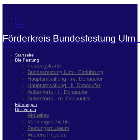
Login
Suche
Impressum
Förderkreis Bundesfestung Ulm 
Navigation
Startseite
Die Festung
Festungskarte
Bundesfestung Ulm - Einführung
Hauptumwallung - re. Donauufer
Hauptumwallung - li. Donauufer
Außenforts - li. Donauufer
Außenforts - re. Donauufer
Führungen
Der Verein
Aktuelles
Vereinsgeschichte
Festungsmuseum
Weitere Projekte