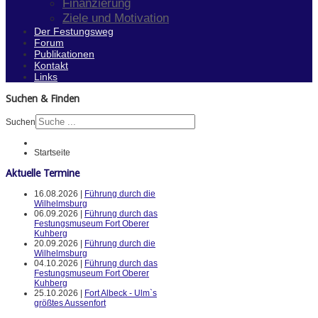
Finanzierung
Ziele und Motivation
Der Festungsweg
Forum
Publikationen
Kontakt
Links
Suchen & Finden
Suchen
Startseite
Aktuelle Termine
16.08.2026 |
Führung durch die
Wilhelmsburg
06.09.2026 |
Führung durch das
Festungsmuseum Fort Oberer
Kuhberg
20.09.2026 |
Führung durch die
Wilhelmsburg
04.10.2026 |
Führung durch das
Festungsmuseum Fort Oberer
Kuhberg
25.10.2026 |
Fort Albeck - Ulm`s
größtes Aussenfort