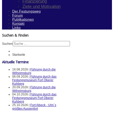
Finanzierung
Ziele und Motivation
Der Festungsweg
Forum
Publikationen
Kontakt
Links
Suchen & Finden
Suchen
Startseite
Aktuelle Termine
16.08.2026 |
Führung durch die
Wilhelmsburg
06.09.2026 |
Führung durch das
Festungsmuseum Fort Oberer
Kuhberg
20.09.2026 |
Führung durch die
Wilhelmsburg
04.10.2026 |
Führung durch das
Festungsmuseum Fort Oberer
Kuhberg
25.10.2026 |
Fort Albeck - Ulm`s
größtes Aussenfort