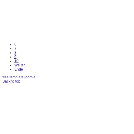
6
7
8
9
10
Weiter
Ende
free template joomla
Back to top