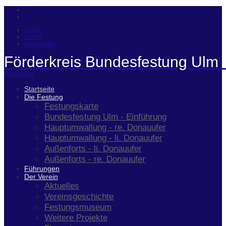
Login
Suche
Impressum
Förderkreis Bundesfestung Ulm 
Navigation
Startseite
Die Festung
Festungskarte
Bundesfestung Ulm - Einführung
Hauptumwallung - re. Donauufer
Hauptumwallung - li. Donauufer
Außenforts - li. Donauufer
Außenforts - re. Donauufer
Führungen
Der Verein
Aktuelles
Vereinsgeschichte
Festungsmuseum
Weitere Projekte